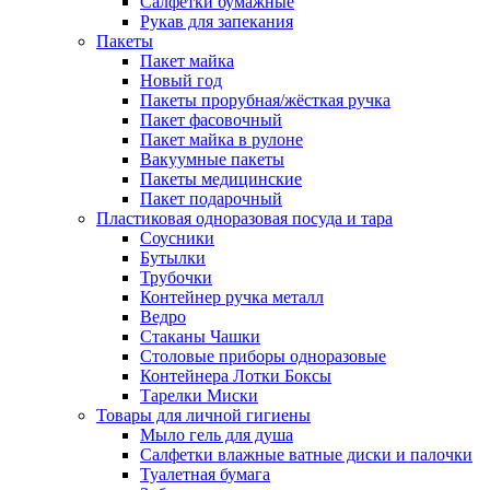
Салфетки бумажные
Рукав для запекания
Пакеты
Пакет майка
Новый год
Пакеты прорубная/жёсткая ручка
Пакет фасовочный
Пакет майка в рулоне
Вакуумные пакеты
Пакеты медицинские
Пакет подарочный
Пластиковая одноразовая посуда и тара
Соусники
Бутылки
Трубочки
Контейнер ручка металл
Ведро
Стаканы Чашки
Столовые приборы одноразовые
Контейнера Лотки Боксы
Тарелки Миски
Товары для личной гигиены
Мыло гель для душа
Салфетки влажные ватные диски и палочки
Туалетная бумага