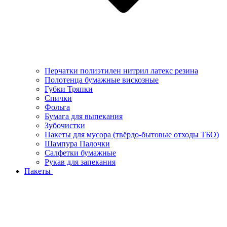
Перчатки полиэтилен нитрил латекс резина
Полотенца бумажные вискозные
Губки Тряпки
Спички
Фольга
Бумага для выпекания
Зубочистки
Пакеты для мусора (твёрдо-бытовые отходы ТБО)
Шампура Палочки
Салфетки бумажные
Рукав для запекания
Пакеты