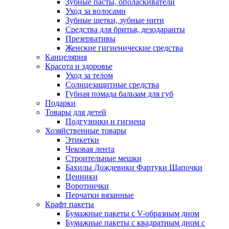
Зубные пасты, ополаскиватели
Уход за волосами
Зубные щетки, зубные нити
Средства для бритья, дезодаранты
Презервативы
Женские гигиенические средства
Канцелярия
Красота и здоровье
Уход за телом
Солнцезащитные средства
Губная помада бальзам для губ
Подарки
Товары для детей
Подгузники и гигиена
Хозяйственные товары
Этикетки
Чековая лента
Строительные мешки
Бахилы Дождевики Фартуки Шапочки
Ценники
Воротнички
Перчатки вязанные
Крафт пакеты
Бумажные пакеты с V-образным дном
Бумажные пакеты с квадратным дном с