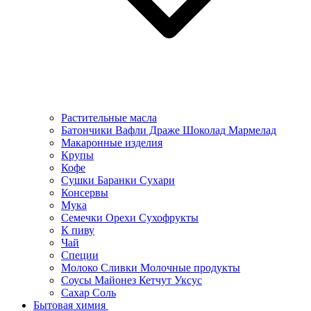
Растительные масла
Батончики Вафли Драже Шоколад Мармелад
Макаронные изделия
Крупы
Кофе
Сушки Баранки Сухари
Консервы
Мука
Семечки Орехи Сухофрукты
К пиву
Чай
Специи
Молоко Сливки Молочные продукты
Соусы Майонез Кетчут Уксус
Сахар Соль
Бытовая химия