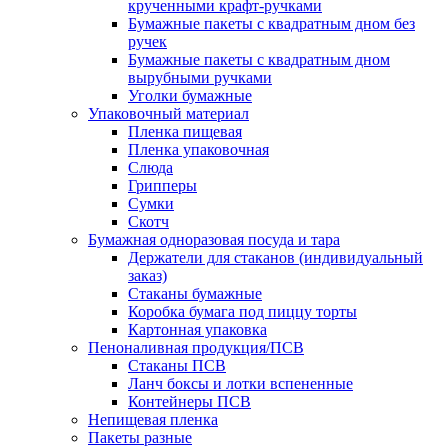
крученными крафт-ручками
Бумажные пакеты с квадратным дном без
ручек
Бумажные пакеты с квадратным дном
вырубными ручками
Уголки бумажные
Упаковочный материал
Пленка пищевая
Пленка упаковочная
Слюда
Грипперы
Сумки
Скотч
Бумажная одноразовая посуда и тара
Держатели для стаканов (индивидуальный
заказ)
Стаканы бумажные
Коробка бумага под пиццу торты
Картонная упаковка
Пеноналивная продукция/ПСВ
Стаканы ПСВ
Ланч боксы и лотки вспененные
Контейнеры ПСВ
Непищевая пленка
Пакеты разные