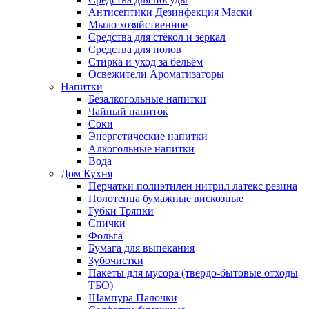
Антисептики Дезинфекция Маски
Мыло хозяйственное
Средства для стёкол и зеркал
Средства для полов
Стирка и уход за бельём
Освежители Ароматизаторы
Напитки
Безалкогольные напитки
Чайный напиток
Соки
Энергетические напитки
Алкогольные напитки
Вода
Дом Кухня
Перчатки полиэтилен нитрил латекс резина
Полотенца бумажные вискозные
Губки Тряпки
Спички
Фольга
Бумага для выпекания
Зубочистки
Пакеты для мусора (твёрдо-бытовые отходы
ТБО)
Шампура Палочки