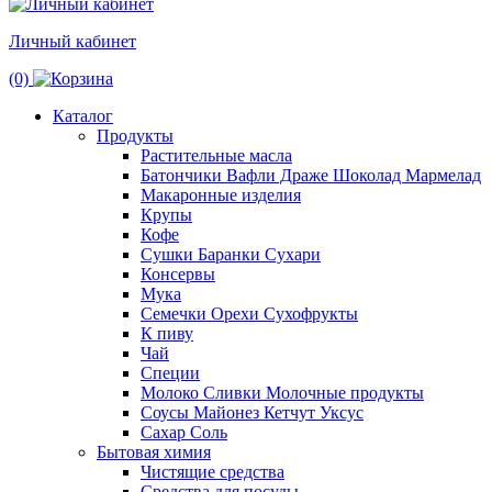
Личный кабинет
(0)
Каталог
Продукты
Растительные масла
Батончики Вафли Драже Шоколад Мармелад
Макаронные изделия
Крупы
Кофе
Сушки Баранки Сухари
Консервы
Мука
Семечки Орехи Сухофрукты
К пиву
Чай
Специи
Молоко Сливки Молочные продукты
Соусы Майонез Кетчут Уксус
Сахар Соль
Бытовая химия
Чистящие средства
Средства для посуды