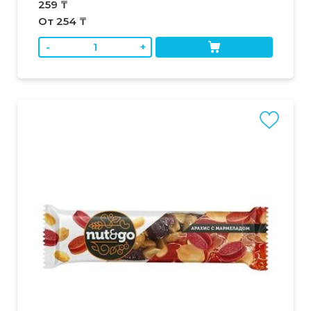
259 ₸
От 254 ₸
-
+