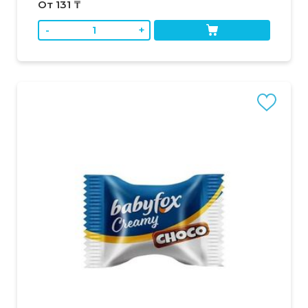
От 131 ₸
-
+