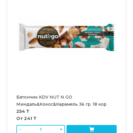
Батончик KDV NUT N GO
Миндаль&Кокос&Карамель 36 гр. 18 кор
254 ₸
От 241 ₸
-
+