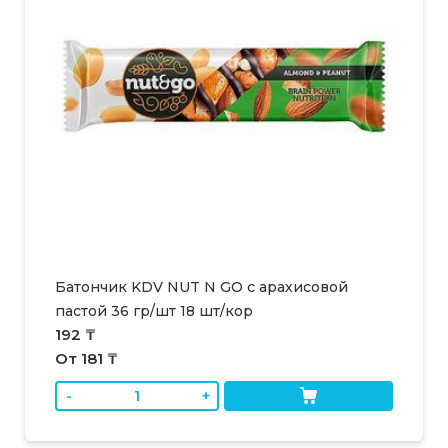
Батончик KDV NUT N GO с арахисовой
пастой 36 гр/шт 18 шт/кор
192 ₸
От 181 ₸
-
+