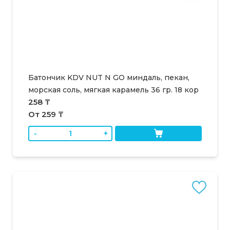
Батончик KDV NUT N GO миндаль, пекан,
морская соль, мягкая карамель 36 гр. 18 кор
258 ₸
От 259 ₸
-
+