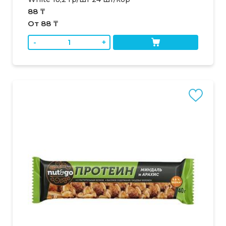
88 ₸
От 88 ₸
-
+