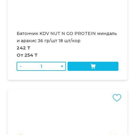
Батончик KDV NUT N GO PROTEIN миндаль
и арахис 36 гр/шт 18 шт/кор
242 ₸
От 254 ₸
-
+