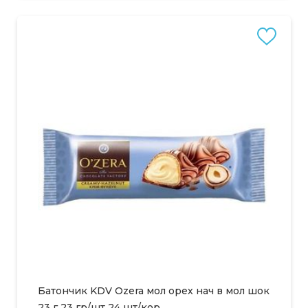
Батончик KDV Ozera мол орех нач в мол шок
23 г 23 гр/шт 24 шт/кор