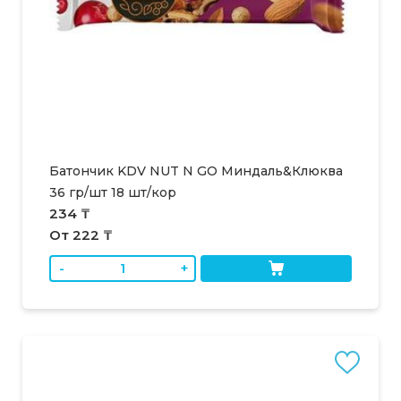
Батончик KDV NUT N GO Миндаль&Клюква
36 гр/шт 18 шт/кор
234 ₸
От 222 ₸
-
+