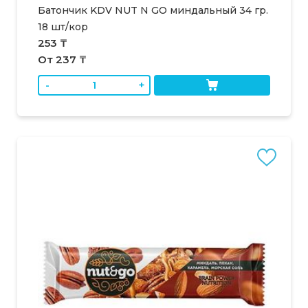
Батончик KDV NUT N GO миндальный 34 гр.
18 шт/кор
253 ₸
От 237 ₸
-
+