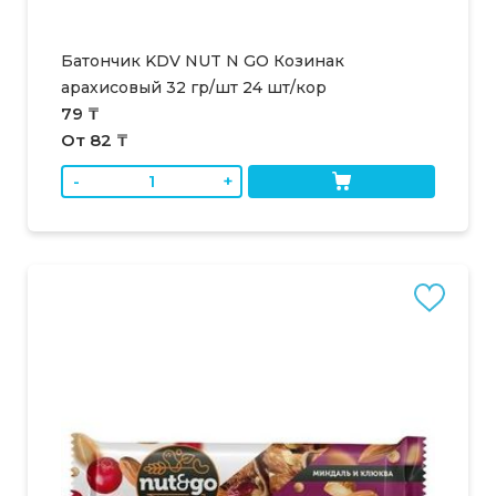
Батончик KDV NUT N GO Козинак
арахисовый 32 гр/шт 24 шт/кор
79 ₸
От 82 ₸
-
+