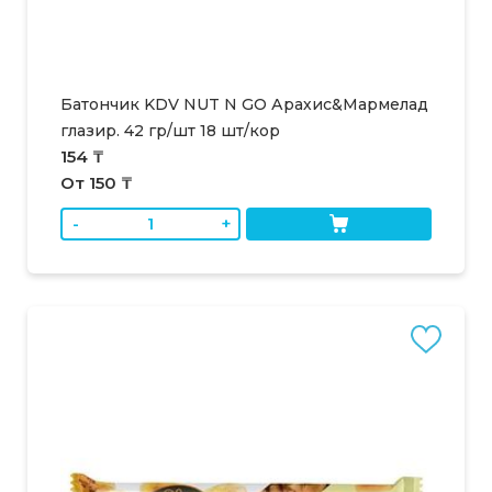
Батончик KDV NUT N GO Арахис&Мармелад
глазир. 42 гр/шт 18 шт/кор
154 ₸
От 150 ₸
-
+