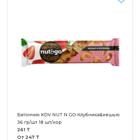
Батончик KDV NUT N GO Клубника&кешью
36 гр/шт 18 шт/кор
261 ₸
От 247 ₸