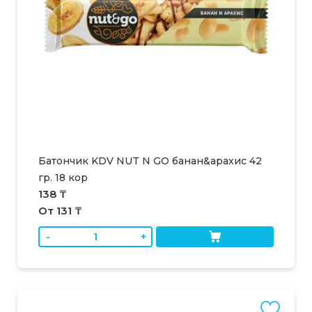
Батончик KDV NUT N GO банан&арахис 42
гр. 18 кор
138 ₸
От 131 ₸
-
+