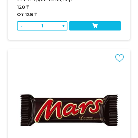
128 ₸
От 128 ₸
-
+