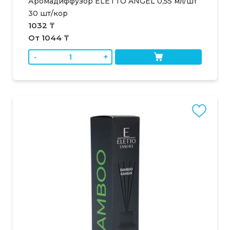
Аромадиффузор ELETTO ANGEL 0,55 мл/шт
30 шт/кор
1032 ₸
От 1044 ₸
-
+