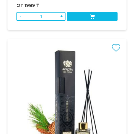
От 1989 ₸
-
+