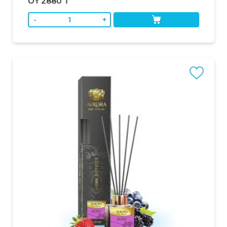
От 2880 ₸
-
+