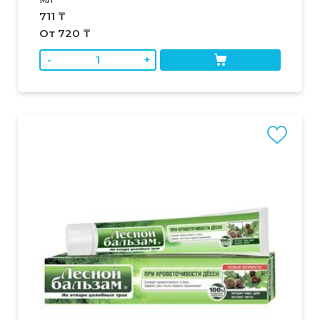
711 ₸
От 720 ₸
-
+