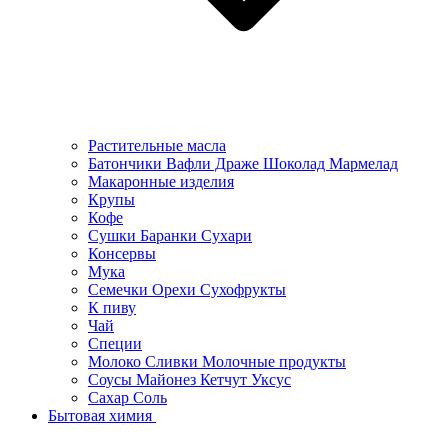
Растительные масла
Батончики Вафли Драже Шоколад Мармелад
Макаронные изделия
Крупы
Кофе
Сушки Баранки Сухари
Консервы
Мука
Семечки Орехи Сухофрукты
К пиву
Чай
Специи
Молоко Сливки Молочные продукты
Соусы Майонез Кетчут Уксус
Сахар Соль
Бытовая химия