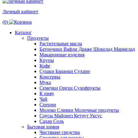
Личный кабинет
(0)
Каталог
Продукты
Растительные масла
Батончики Вафли Драже Шоколад Мармелад
Макаронные изделия
Крупы
Кофе
Сушки Баранки Сухари
Консервы
Мука
Семечки Орехи Сухофрукты
К пиву
Чай
Специи
Молоко Сливки Молочные продукты
Соусы Майонез Кетчут Уксус
Сахар Соль
Бытовая химия
Чистящие средства
Средства для посуды