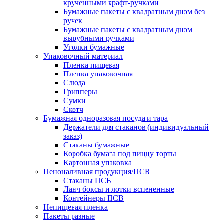
крученными крафт-ручками
Бумажные пакеты с квадратным дном без
ручек
Бумажные пакеты с квадратным дном
вырубными ручками
Уголки бумажные
Упаковочный материал
Пленка пищевая
Пленка упаковочная
Слюда
Грипперы
Сумки
Скотч
Бумажная одноразовая посуда и тара
Держатели для стаканов (индивидуальный
заказ)
Стаканы бумажные
Коробка бумага под пиццу торты
Картонная упаковка
Пеноналивная продукция/ПСВ
Стаканы ПСВ
Ланч боксы и лотки вспененные
Контейнеры ПСВ
Непищевая пленка
Пакеты разные