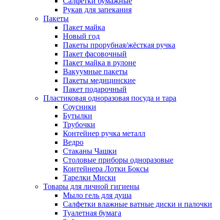
Салфетки бумажные
Рукав для запекания
Пакеты
Пакет майка
Новый год
Пакеты прорубная/жёсткая ручка
Пакет фасовочный
Пакет майка в рулоне
Вакуумные пакеты
Пакеты медицинские
Пакет подарочный
Пластиковая одноразовая посуда и тара
Соусники
Бутылки
Трубочки
Контейнер ручка металл
Ведро
Стаканы Чашки
Столовые приборы одноразовые
Контейнера Лотки Боксы
Тарелки Миски
Товары для личной гигиены
Мыло гель для душа
Салфетки влажные ватные диски и палочки
Туалетная бумага