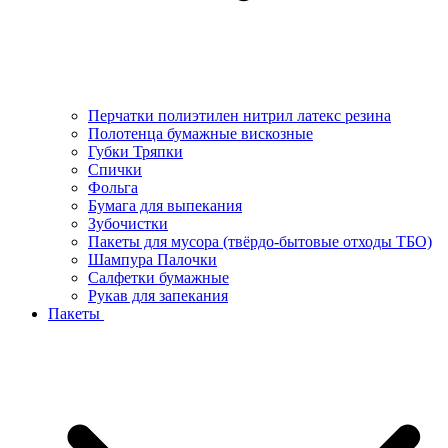
Перчатки полиэтилен нитрил латекс резина
Полотенца бумажные вискозные
Губки Тряпки
Спички
Фольга
Бумага для выпекания
Зубочистки
Пакеты для мусора (твёрдо-бытовые отходы ТБО)
Шампура Палочки
Салфетки бумажные
Рукав для запекания
Пакеты