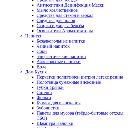
Антисептики Дезинфекция Маски
Мыло хозяйственное
Средства для стёкол и зеркал
Средства для полов
Стирка и уход за бельём
Освежители Ароматизаторы
Напитки
Безалкогольные напитки
Чайный напиток
Соки
Энергетические напитки
Алкогольные напитки
Вода
Дом Кухня
Перчатки полиэтилен нитрил латекс резина
Полотенца бумажные вискозные
Губки Тряпки
Спички
Фольга
Бумага для выпекания
Зубочистки
Пакеты для мусора (твёрдо-бытовые отходы
ТБО)
Шампура Палочки