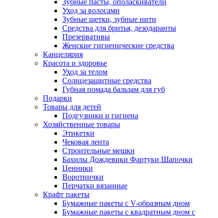
Зубные пасты, ополаскиватели
Уход за волосами
Зубные щетки, зубные нити
Средства для бритья, дезодаранты
Презервативы
Женские гигиенические средства
Канцелярия
Красота и здоровье
Уход за телом
Солнцезащитные средства
Губная помада бальзам для губ
Подарки
Товары для детей
Подгузники и гигиена
Хозяйственные товары
Этикетки
Чековая лента
Строительные мешки
Бахилы Дождевики Фартуки Шапочки
Ценники
Воротнички
Перчатки вязанные
Крафт пакеты
Бумажные пакеты с V-образным дном
Бумажные пакеты с квадратным дном с