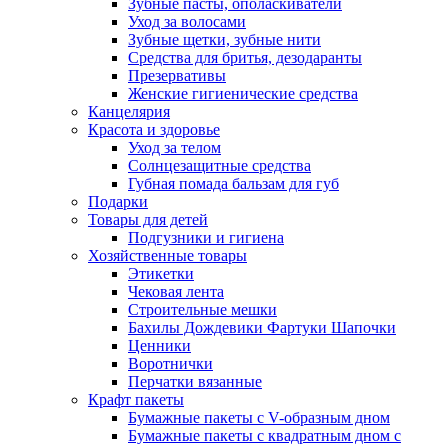
Зубные пасты, ополаскиватели
Уход за волосами
Зубные щетки, зубные нити
Средства для бритья, дезодаранты
Презервативы
Женские гигиенические средства
Канцелярия
Красота и здоровье
Уход за телом
Солнцезащитные средства
Губная помада бальзам для губ
Подарки
Товары для детей
Подгузники и гигиена
Хозяйственные товары
Этикетки
Чековая лента
Строительные мешки
Бахилы Дождевики Фартуки Шапочки
Ценники
Воротнички
Перчатки вязанные
Крафт пакеты
Бумажные пакеты с V-образным дном
Бумажные пакеты с квадратным дном с