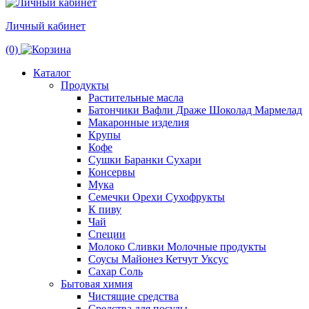
Личный кабинет
(0)
Каталог
Продукты
Растительные масла
Батончики Вафли Драже Шоколад Мармелад
Макаронные изделия
Крупы
Кофе
Сушки Баранки Сухари
Консервы
Мука
Семечки Орехи Сухофрукты
К пиву
Чай
Специи
Молоко Сливки Молочные продукты
Соусы Майонез Кетчут Уксус
Сахар Соль
Бытовая химия
Чистящие средства
Средства для посуды