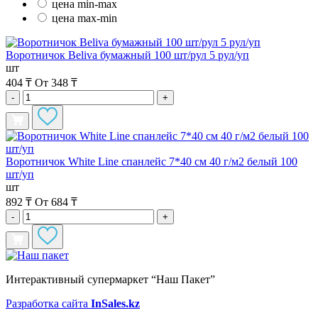
цена min-max
цена max-min
Воротничок Beliva бумажный 100 шт/рул 5 рул/уп
шт
404 ₸
От 348 ₸
-
+
Воротничок White Line спанлейс 7*40 см 40 г/м2 белый 100
шт/уп
шт
892 ₸
От 684 ₸
-
+
Интерактивный супермаркет “Наш Пакет”
Разработка сайта
InSales.kz