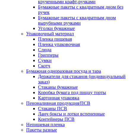
крученными крафт-ручками
Бумажные пакеты с квадратным дном без
ручек
Бумажные пакеты с квадратным дном
вырубными ручками
Уголки бумажные
Упаковочный материал
Пленка пищевая
Пленка упаковочная
Слюда
Грипперы
Сумки
Скотч
Бумажная одноразовая посуда и тара
Держатели для стаканов (индивидуальный
заказ)
Стаканы бумажные
Коробка бумага под пиццу торты
Картонная упаковка
Пеноналивная продукция/ПСВ
Стаканы ПСВ
Ланч боксы и лотки вспененные
Контейнеры ПСВ
Непищевая пленка
Пакеты разные