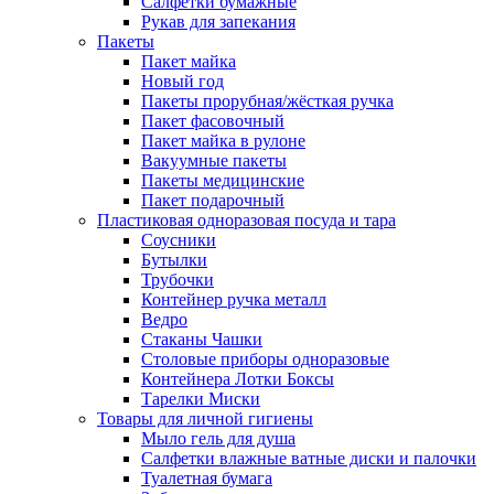
Салфетки бумажные
Рукав для запекания
Пакеты
Пакет майка
Новый год
Пакеты прорубная/жёсткая ручка
Пакет фасовочный
Пакет майка в рулоне
Вакуумные пакеты
Пакеты медицинские
Пакет подарочный
Пластиковая одноразовая посуда и тара
Соусники
Бутылки
Трубочки
Контейнер ручка металл
Ведро
Стаканы Чашки
Столовые приборы одноразовые
Контейнера Лотки Боксы
Тарелки Миски
Товары для личной гигиены
Мыло гель для душа
Салфетки влажные ватные диски и палочки
Туалетная бумага