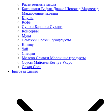
Растительные масла
Батончики Вафли Драже Шоколад Мармелад
Макаронные изделия
Крупы
Кофе
Сушки Баранки Сухари
Консервы
Мука
Семечки Орехи Сухофрукты
К пиву
Чай
Специи
Молоко Сливки Молочные продукты
Соусы Майонез Кетчут Уксус
Сахар Соль
Бытовая химия