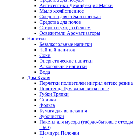
Антисептики Дезинфекция Маски
Мыло хозяйственное
Средства для стёкол и зеркал
Средства для полов
Стирка и уход за бельём
Освежители Ароматизаторы
Напитки
Безалкогольные напитки
Чайный напиток
Соки
Энергетические напитки
Алкогольные напитки
Вода
Дом Кухня
Перчатки полиэтилен нитрил латекс резина
Полотенца бумажные вискозные
Губки Тряпки
Спички
Фольга
Бумага для выпекания
Зубочистки
Пакеты для мусора (твёрдо-бытовые отходы
ТБО)
Шампура Палочки