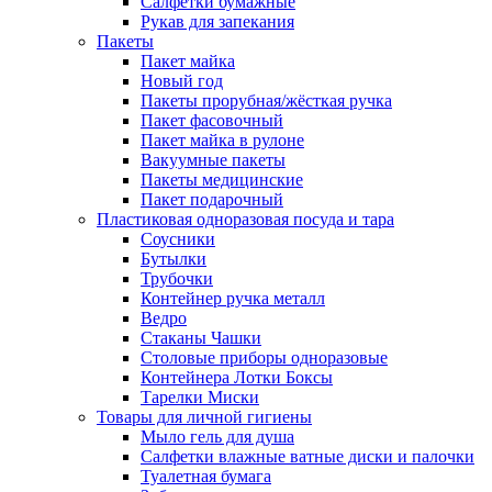
Салфетки бумажные
Рукав для запекания
Пакеты
Пакет майка
Новый год
Пакеты прорубная/жёсткая ручка
Пакет фасовочный
Пакет майка в рулоне
Вакуумные пакеты
Пакеты медицинские
Пакет подарочный
Пластиковая одноразовая посуда и тара
Соусники
Бутылки
Трубочки
Контейнер ручка металл
Ведро
Стаканы Чашки
Столовые приборы одноразовые
Контейнера Лотки Боксы
Тарелки Миски
Товары для личной гигиены
Мыло гель для душа
Салфетки влажные ватные диски и палочки
Туалетная бумага