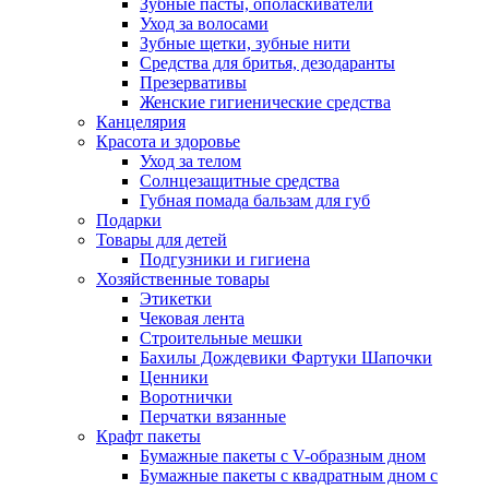
Зубные пасты, ополаскиватели
Уход за волосами
Зубные щетки, зубные нити
Средства для бритья, дезодаранты
Презервативы
Женские гигиенические средства
Канцелярия
Красота и здоровье
Уход за телом
Солнцезащитные средства
Губная помада бальзам для губ
Подарки
Товары для детей
Подгузники и гигиена
Хозяйственные товары
Этикетки
Чековая лента
Строительные мешки
Бахилы Дождевики Фартуки Шапочки
Ценники
Воротнички
Перчатки вязанные
Крафт пакеты
Бумажные пакеты с V-образным дном
Бумажные пакеты с квадратным дном с