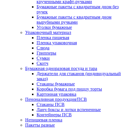
крученными крафт-ручками
Бумажные пакеты с квадратным дном без
ручек
Бумажные пакеты с квадратным дном
вырубными ручками
Уголки бумажные
Упаковочный материал
Пленка пищевая
Пленка упаковочная
Слюда
Грипперы
Сумки
Скотч
Бумажная одноразовая посуда и тара
Держатели для стаканов (индивидуальный
заказ)
Стаканы бумажные
Коробка бумага под пиццу торты
Картонная упаковка
Пеноналивная продукция/ПСВ
Стаканы ПСВ
Ланч боксы и лотки вспененные
Контейнеры ПСВ
Непищевая пленка
Пакеты разные