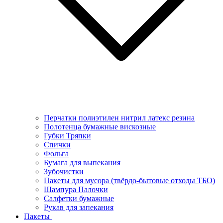
Перчатки полиэтилен нитрил латекс резина
Полотенца бумажные вискозные
Губки Тряпки
Спички
Фольга
Бумага для выпекания
Зубочистки
Пакеты для мусора (твёрдо-бытовые отходы ТБО)
Шампура Палочки
Салфетки бумажные
Рукав для запекания
Пакеты