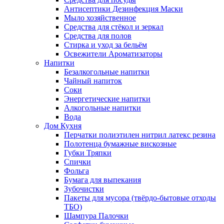
Антисептики Дезинфекция Маски
Мыло хозяйственное
Средства для стёкол и зеркал
Средства для полов
Стирка и уход за бельём
Освежители Ароматизаторы
Напитки
Безалкогольные напитки
Чайный напиток
Соки
Энергетические напитки
Алкогольные напитки
Вода
Дом Кухня
Перчатки полиэтилен нитрил латекс резина
Полотенца бумажные вискозные
Губки Тряпки
Спички
Фольга
Бумага для выпекания
Зубочистки
Пакеты для мусора (твёрдо-бытовые отходы
ТБО)
Шампура Палочки