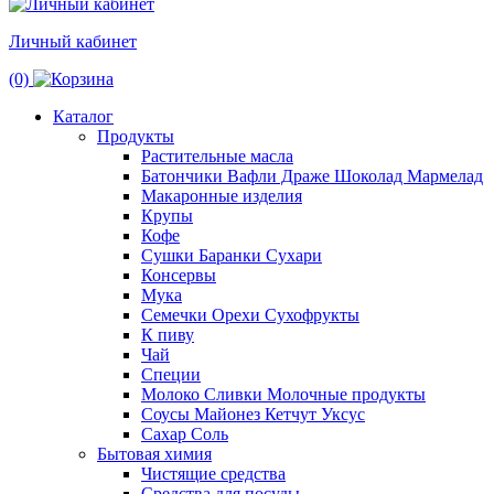
Личный кабинет
(0)
Каталог
Продукты
Растительные масла
Батончики Вафли Драже Шоколад Мармелад
Макаронные изделия
Крупы
Кофе
Сушки Баранки Сухари
Консервы
Мука
Семечки Орехи Сухофрукты
К пиву
Чай
Специи
Молоко Сливки Молочные продукты
Соусы Майонез Кетчут Уксус
Сахар Соль
Бытовая химия
Чистящие средства
Средства для посуды