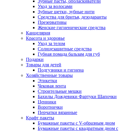
Зубные пасты, ополаскиватели
Уход за волосами
Зубные щетки, зубные нити
Средства для бритья, дезодаранты
Презервативы
Женские гигиенические средства
Канцелярия
Красота и здоровье
Уход за телом
Солнцезащитные средства
Губная помада бальзам для губ
Подарки
Товары для детей
Подгузники и гигиена
Хозяйственные товары
Этикетки
Чековая лента
Строительные мешки
Бахилы Дождевики Фартуки Шапочки
Ценники
Воротнички
Перчатки вязанные
Крафт пакеты
Бумажные пакеты с V-образным дном
Бумажные пакеты с квадратным дном с