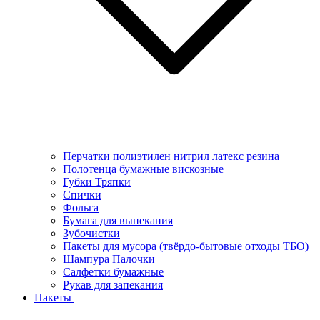
Перчатки полиэтилен нитрил латекс резина
Полотенца бумажные вискозные
Губки Тряпки
Спички
Фольга
Бумага для выпекания
Зубочистки
Пакеты для мусора (твёрдо-бытовые отходы ТБО)
Шампура Палочки
Салфетки бумажные
Рукав для запекания
Пакеты