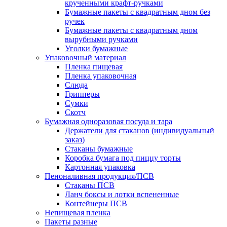
крученными крафт-ручками
Бумажные пакеты с квадратным дном без
ручек
Бумажные пакеты с квадратным дном
вырубными ручками
Уголки бумажные
Упаковочный материал
Пленка пищевая
Пленка упаковочная
Слюда
Грипперы
Сумки
Скотч
Бумажная одноразовая посуда и тара
Держатели для стаканов (индивидуальный
заказ)
Стаканы бумажные
Коробка бумага под пиццу торты
Картонная упаковка
Пеноналивная продукция/ПСВ
Стаканы ПСВ
Ланч боксы и лотки вспененные
Контейнеры ПСВ
Непищевая пленка
Пакеты разные