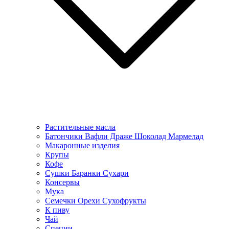
Растительные масла
Батончики Вафли Драже Шоколад Мармелад
Макаронные изделия
Крупы
Кофе
Сушки Баранки Сухари
Консервы
Мука
Семечки Орехи Сухофрукты
К пиву
Чай
Специи