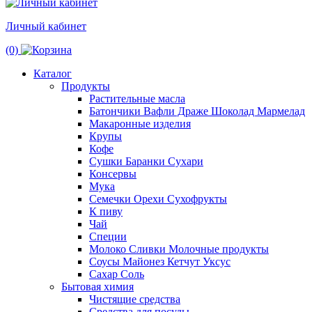
Личный кабинет
(0)
Каталог
Продукты
Растительные масла
Батончики Вафли Драже Шоколад Мармелад
Макаронные изделия
Крупы
Кофе
Сушки Баранки Сухари
Консервы
Мука
Семечки Орехи Сухофрукты
К пиву
Чай
Специи
Молоко Сливки Молочные продукты
Соусы Майонез Кетчут Уксус
Сахар Соль
Бытовая химия
Чистящие средства
Средства для посуды