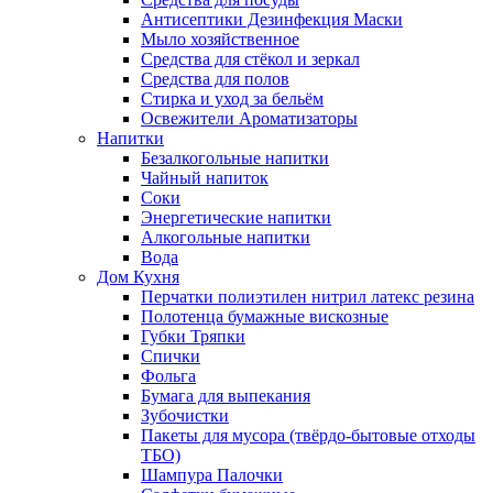
Антисептики Дезинфекция Маски
Мыло хозяйственное
Средства для стёкол и зеркал
Средства для полов
Стирка и уход за бельём
Освежители Ароматизаторы
Напитки
Безалкогольные напитки
Чайный напиток
Соки
Энергетические напитки
Алкогольные напитки
Вода
Дом Кухня
Перчатки полиэтилен нитрил латекс резина
Полотенца бумажные вискозные
Губки Тряпки
Спички
Фольга
Бумага для выпекания
Зубочистки
Пакеты для мусора (твёрдо-бытовые отходы
ТБО)
Шампура Палочки