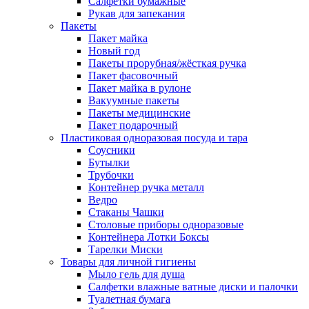
Салфетки бумажные
Рукав для запекания
Пакеты
Пакет майка
Новый год
Пакеты прорубная/жёсткая ручка
Пакет фасовочный
Пакет майка в рулоне
Вакуумные пакеты
Пакеты медицинские
Пакет подарочный
Пластиковая одноразовая посуда и тара
Соусники
Бутылки
Трубочки
Контейнер ручка металл
Ведро
Стаканы Чашки
Столовые приборы одноразовые
Контейнера Лотки Боксы
Тарелки Миски
Товары для личной гигиены
Мыло гель для душа
Салфетки влажные ватные диски и палочки
Туалетная бумага