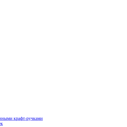
енными крафт-ручками
ек