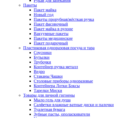
Рукав для запекания
Пакеты
Пакет майка
Новый год
Пакеты прорубная/жёсткая ручка
Пакет фасовочный
Пакет майка в рулоне
Вакуумные пакеты
Пакеты медицинские
Пакет подарочный
Пластиковая одноразовая посуда и тара
Соусники
Бутылки
Трубочки
Контейнер ручка металл
Ведро
Стаканы Чашки
Столовые приборы одноразовые
Контейнера Лотки Боксы
Тарелки Миски
Товары для личной гигиены
Мыло гель для душа
Салфетки влажные ватные диски и палочки
Туалетная бумага
Зубные пасты, ополаскиватели