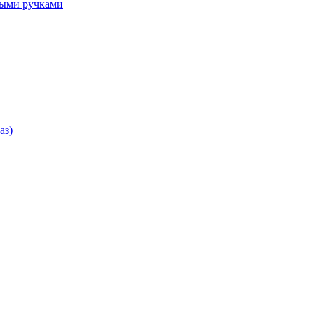
ными ручками
аз)