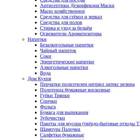
Антисептики Дезинфекция Маски
Мыло хозяйственное
Средства для стёкол и зеркал
Средства для полов
Стирка и уход за бельём
Освежители Ароматизаторы
Напитки
Безалкогольные напитки
Чайный напиток
Соки
Энергетические напитки
Алкогольные напитки
Вода
Дом Кухня
Перчатки полиэтилен нитрил латекс резина
Полотенца бумажные вискозные
Губки Тряпки
Спички
Фольга
Бумага для выпекания
Зубочистки
Пакеты для мусора (твёрдо-бытовые отходы 
Шампура Палочки
Салфетки бумажные