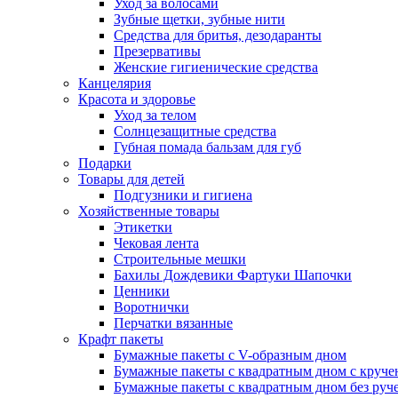
Уход за волосами
Зубные щетки, зубные нити
Средства для бритья, дезодаранты
Презервативы
Женские гигиенические средства
Канцелярия
Красота и здоровье
Уход за телом
Солнцезащитные средства
Губная помада бальзам для губ
Подарки
Товары для детей
Подгузники и гигиена
Хозяйственные товары
Этикетки
Чековая лента
Строительные мешки
Бахилы Дождевики Фартуки Шапочки
Ценники
Воротнички
Перчатки вязанные
Крафт пакеты
Бумажные пакеты с V-образным дном
Бумажные пакеты с квадратным дном с круч
Бумажные пакеты с квадратным дном без руч