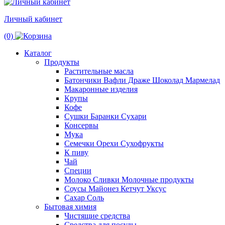
Личный кабинет
(0)
Каталог
Продукты
Растительные масла
Батончики Вафли Драже Шоколад Мармелад
Макаронные изделия
Крупы
Кофе
Сушки Баранки Сухари
Консервы
Мука
Семечки Орехи Сухофрукты
К пиву
Чай
Специи
Молоко Сливки Молочные продукты
Соусы Майонез Кетчут Уксус
Сахар Соль
Бытовая химия
Чистящие средства
Средства для посуды