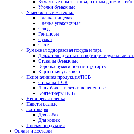
Бумажные пакеты с квадратным дном выруб
Уголки бумажные
Упаковочный материал
Пленка пищевая
Пленка упаковочная
Слюда
Грипперы
Сумки
Скотч
Бумажная одноразовая посуда и тара
Держатели для стаканов (индивидуальный зак
Стаканы бумажные
Коробка бумага под пиццу торты
Картонная упаковка
Пеноналивная продукция/ПСВ
Стаканы ПСВ
Ланч боксы и лотки вспененные
Контейнеры ПСВ
Непищевая пленка
Пакеты разные
Зоотовары
Для собак
Для кошек
Прочая продукция
Оплата и доставка