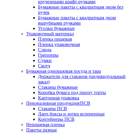
крученными крафт-ручками
Бумажные пакеты с квадратным дном без
ручек
Бумажные пакеты с квадратным дном
вырубными ручками
Уголки бумажные
Упаковочный материал
Пленка пищевая
Пленка упаковочная
Слюда
Грипперы
Сумки
Скотч
Бумажная одноразовая посуда и тара
Держатели для стаканов (индивидуальный
заказ)
Стаканы бумажные
Коробка бумага под пиццу торты
Картонная упаковка
Пеноналивная продукция/ПСВ
Стаканы ПСВ
Ланч боксы и лотки вспененные
Контейнеры ПСВ
Непищевая пленка
Пакеты разные