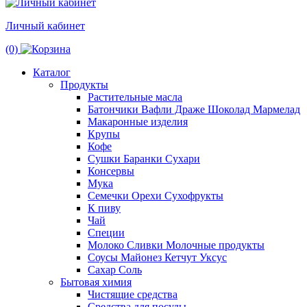
Личный кабинет
(0)
Каталог
Продукты
Растительные масла
Батончики Вафли Драже Шоколад Мармелад
Макаронные изделия
Крупы
Кофе
Сушки Баранки Сухари
Консервы
Мука
Семечки Орехи Сухофрукты
К пиву
Чай
Специи
Молоко Сливки Молочные продукты
Соусы Майонез Кетчут Уксус
Сахар Соль
Бытовая химия
Чистящие средства
Средства для посуды