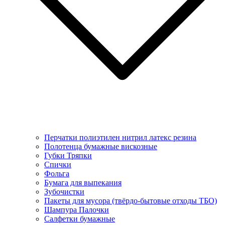
Перчатки полиэтилен нитрил латекс резина
Полотенца бумажные вискозные
Губки Тряпки
Спички
Фольга
Бумага для выпекания
Зубочистки
Пакеты для мусора (твёрдо-бытовые отходы ТБО)
Шампура Палочки
Салфетки бумажные