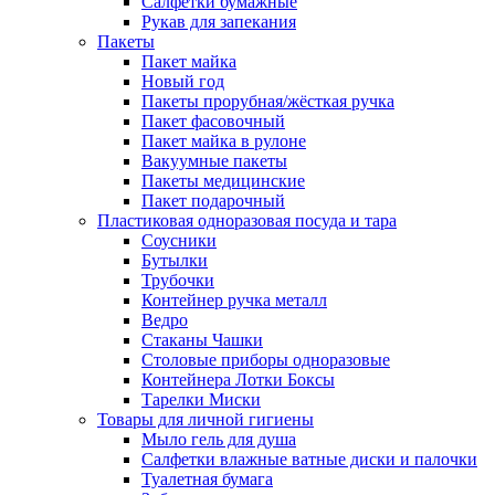
Салфетки бумажные
Рукав для запекания
Пакеты
Пакет майка
Новый год
Пакеты прорубная/жёсткая ручка
Пакет фасовочный
Пакет майка в рулоне
Вакуумные пакеты
Пакеты медицинские
Пакет подарочный
Пластиковая одноразовая посуда и тара
Соусники
Бутылки
Трубочки
Контейнер ручка металл
Ведро
Стаканы Чашки
Столовые приборы одноразовые
Контейнера Лотки Боксы
Тарелки Миски
Товары для личной гигиены
Мыло гель для душа
Салфетки влажные ватные диски и палочки
Туалетная бумага