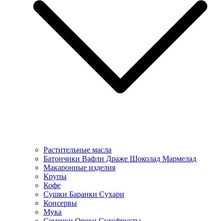
Растительные масла
Батончики Вафли Драже Шоколад Мармелад
Макаронные изделия
Крупы
Кофе
Сушки Баранки Сухари
Консервы
Мука
Семечки Орехи Сухофрукты