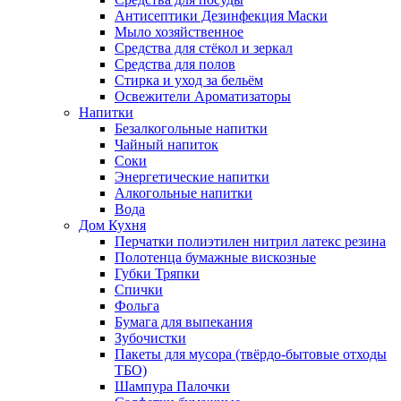
Антисептики Дезинфекция Маски
Мыло хозяйственное
Средства для стёкол и зеркал
Средства для полов
Стирка и уход за бельём
Освежители Ароматизаторы
Напитки
Безалкогольные напитки
Чайный напиток
Соки
Энергетические напитки
Алкогольные напитки
Вода
Дом Кухня
Перчатки полиэтилен нитрил латекс резина
Полотенца бумажные вискозные
Губки Тряпки
Спички
Фольга
Бумага для выпекания
Зубочистки
Пакеты для мусора (твёрдо-бытовые отходы
ТБО)
Шампура Палочки