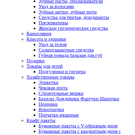
Зубные пасты, ополаскиватели
Уход за волосами
Зубные щетки, зубные нити
Средства для бритья, дезодаранты
Презервативы
Женские гигиенические средства
Канцелярия
Красота и здоровье
Уход за телом
Солнцезащитные средства
Губная помада бальзам для губ
Подарки
Товары для детей
Подгузники и гигиена
Хозяйственные товары
Этикетки
Чековая лента
Строительные мешки
Бахилы Дождевики Фартуки Шапочки
Ценники
Воротнички
Перчатки вязанные
Крафт пакеты
Бумажные пакеты с V-образным дном
Бумажные пакеты с квадратным дном с