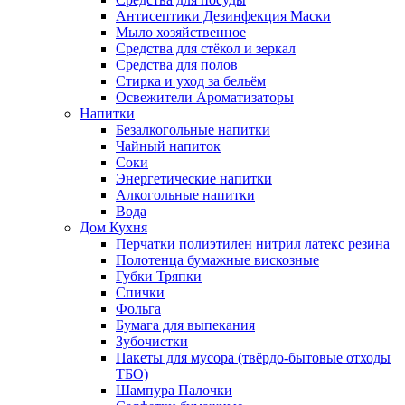
Антисептики Дезинфекция Маски
Мыло хозяйственное
Средства для стёкол и зеркал
Средства для полов
Стирка и уход за бельём
Освежители Ароматизаторы
Напитки
Безалкогольные напитки
Чайный напиток
Соки
Энергетические напитки
Алкогольные напитки
Вода
Дом Кухня
Перчатки полиэтилен нитрил латекс резина
Полотенца бумажные вискозные
Губки Тряпки
Спички
Фольга
Бумага для выпекания
Зубочистки
Пакеты для мусора (твёрдо-бытовые отходы
ТБО)
Шампура Палочки