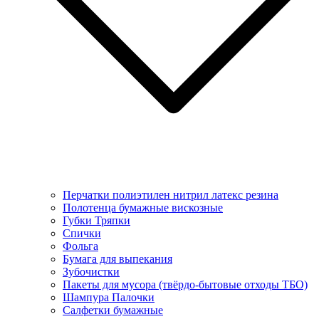
Перчатки полиэтилен нитрил латекс резина
Полотенца бумажные вискозные
Губки Тряпки
Спички
Фольга
Бумага для выпекания
Зубочистки
Пакеты для мусора (твёрдо-бытовые отходы ТБО)
Шампура Палочки
Салфетки бумажные