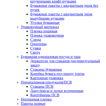
крученными крафт-ручками
Бумажные пакеты с квадратным дном без
ручек
Бумажные пакеты с квадратным дном
вырубными ручками
Уголки бумажные
Упаковочный материал
Пленка пищевая
Пленка упаковочная
Слюда
Грипперы
Сумки
Скотч
Бумажная одноразовая посуда и тара
Держатели для стаканов (индивидуальный
заказ)
Стаканы бумажные
Коробка бумага под пиццу торты
Картонная упаковка
Пеноналивная продукция/ПСВ
Стаканы ПСВ
Ланч боксы и лотки вспененные
Контейнеры ПСВ
Непищевая пленка
Пакеты разные