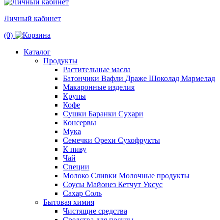
Личный кабинет
(0)
Каталог
Продукты
Растительные масла
Батончики Вафли Драже Шоколад Мармелад
Макаронные изделия
Крупы
Кофе
Сушки Баранки Сухари
Консервы
Мука
Семечки Орехи Сухофрукты
К пиву
Чай
Специи
Молоко Сливки Молочные продукты
Соусы Майонез Кетчут Уксус
Сахар Соль
Бытовая химия
Чистящие средства
Средства для посуды