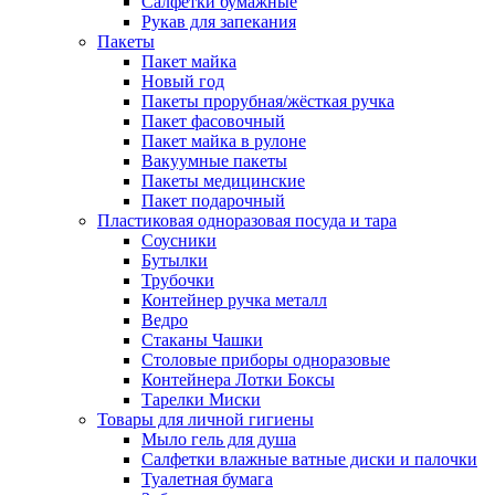
Салфетки бумажные
Рукав для запекания
Пакеты
Пакет майка
Новый год
Пакеты прорубная/жёсткая ручка
Пакет фасовочный
Пакет майка в рулоне
Вакуумные пакеты
Пакеты медицинские
Пакет подарочный
Пластиковая одноразовая посуда и тара
Соусники
Бутылки
Трубочки
Контейнер ручка металл
Ведро
Стаканы Чашки
Столовые приборы одноразовые
Контейнера Лотки Боксы
Тарелки Миски
Товары для личной гигиены
Мыло гель для душа
Салфетки влажные ватные диски и палочки
Туалетная бумага