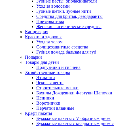
Зубные пасты, ополаскиватели
Уход за волосами
Зубные щетки, зубные нити
Средства для бритья, дезодаранты
Презервативы
Женские гигиенические средства
Канцелярия
Красота и здоровье
Уход за телом
Солнцезащитные средства
Губная помада бальзам для губ
Подарки
Товары для детей
Подгузники и гигиена
Хозяйственные товары
Этикетки
Чековая лента
Строительные мешки
Бахилы Дождевики Фартуки Шапочки
Ценники
Воротнички
Перчатки вязанные
Крафт пакеты
Бумажные пакеты с V-образным дном
Бумажные пакеты с квадратным дном с