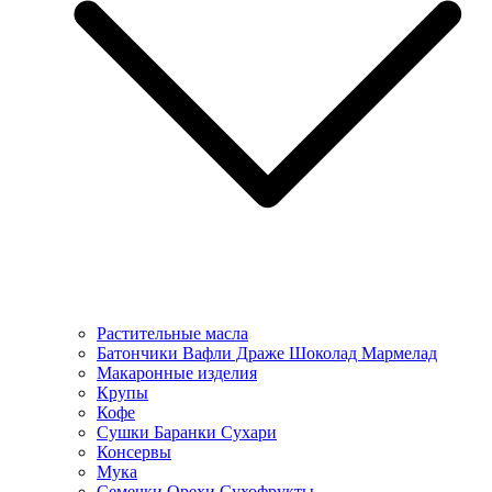
Растительные масла
Батончики Вафли Драже Шоколад Мармелад
Макаронные изделия
Крупы
Кофе
Сушки Баранки Сухари
Консервы
Мука
Семечки Орехи Сухофрукты