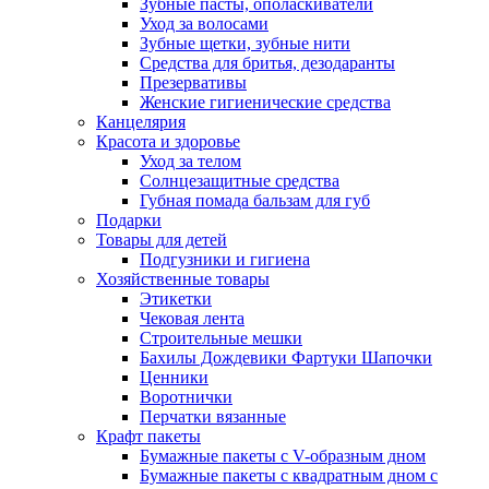
Зубные пасты, ополаскиватели
Уход за волосами
Зубные щетки, зубные нити
Средства для бритья, дезодаранты
Презервативы
Женские гигиенические средства
Канцелярия
Красота и здоровье
Уход за телом
Солнцезащитные средства
Губная помада бальзам для губ
Подарки
Товары для детей
Подгузники и гигиена
Хозяйственные товары
Этикетки
Чековая лента
Строительные мешки
Бахилы Дождевики Фартуки Шапочки
Ценники
Воротнички
Перчатки вязанные
Крафт пакеты
Бумажные пакеты с V-образным дном
Бумажные пакеты с квадратным дном с