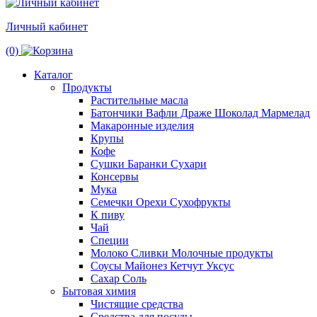
Личный кабинет
(0)
Каталог
Продукты
Растительные масла
Батончики Вафли Драже Шоколад Мармелад
Макаронные изделия
Крупы
Кофе
Сушки Баранки Сухари
Консервы
Мука
Семечки Орехи Сухофрукты
К пиву
Чай
Специи
Молоко Сливки Молочные продукты
Соусы Майонез Кетчут Уксус
Сахар Соль
Бытовая химия
Чистящие средства
Средства для посуды