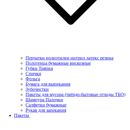
Перчатки полиэтилен нитрил латекс резина
Полотенца бумажные вискозные
Губки Тряпки
Спички
Фольга
Бумага для выпекания
Зубочистки
Пакеты для мусора (твёрдо-бытовые отходы ТБО)
Шампура Палочки
Салфетки бумажные
Рукав для запекания
Пакеты