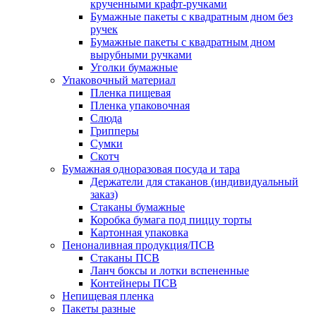
крученными крафт-ручками
Бумажные пакеты с квадратным дном без
ручек
Бумажные пакеты с квадратным дном
вырубными ручками
Уголки бумажные
Упаковочный материал
Пленка пищевая
Пленка упаковочная
Слюда
Грипперы
Сумки
Скотч
Бумажная одноразовая посуда и тара
Держатели для стаканов (индивидуальный
заказ)
Стаканы бумажные
Коробка бумага под пиццу торты
Картонная упаковка
Пеноналивная продукция/ПСВ
Стаканы ПСВ
Ланч боксы и лотки вспененные
Контейнеры ПСВ
Непищевая пленка
Пакеты разные