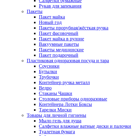
Салфетки бумажные
Рукав для запекания
Пакеты
Пакет майка
Новый год
Пакеты прорубная/жёсткая ручка
Пакет фасовочный
Пакет майка в рулоне
Вакуумные пакеты
Пакеты медицинские
Пакет подарочный
Пластиковая одноразовая посуда и тара
Соусники
Бутылки
Трубочки
Контейнер ручка металл
Ведро
Стаканы Чашки
Столовые приборы одноразовые
Контейнера Лотки Боксы
Тарелки Миски
Товары для личной гигиены
Мыло гель для душа
Салфетки влажные ватные диски и палочки
Туалетная бумага