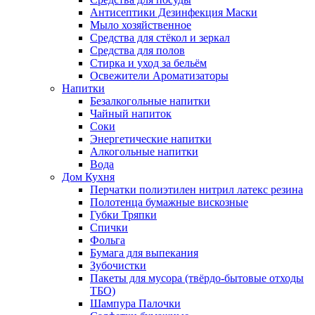
Антисептики Дезинфекция Маски
Мыло хозяйственное
Средства для стёкол и зеркал
Средства для полов
Стирка и уход за бельём
Освежители Ароматизаторы
Напитки
Безалкогольные напитки
Чайный напиток
Соки
Энергетические напитки
Алкогольные напитки
Вода
Дом Кухня
Перчатки полиэтилен нитрил латекс резина
Полотенца бумажные вискозные
Губки Тряпки
Спички
Фольга
Бумага для выпекания
Зубочистки
Пакеты для мусора (твёрдо-бытовые отходы
ТБО)
Шампура Палочки