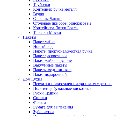
Трубочки
Контейнер ручка металл
Ведро
Стаканы Чашки
Столовые приборы одноразовые
Контейнера Лотки Боксы
Тарелки Миски
Пакеты
Пакет майка
Новый год
Пакеты прорубная/жёсткая ручка
Пакет фасовочный
Пакет майка в рулоне
Вакуумные пакеты
Пакеты медицинские
Пакет подарочный
Дом Кухня
Перчатки полиэтилен нитрил латекс резина
Полотенца бумажные вискозные
Губки Тряпки
Спички
Фольга
Бумага для выпекания
Зубочистки