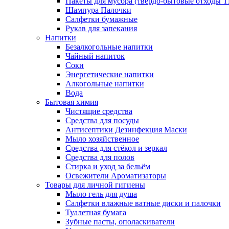
Пакеты для мусора (твёрдо-бытовые отходы 
Шампура Палочки
Салфетки бумажные
Рукав для запекания
Напитки
Безалкогольные напитки
Чайный напиток
Соки
Энергетические напитки
Алкогольные напитки
Вода
Бытовая химия
Чистящие средства
Средства для посуды
Антисептики Дезинфекция Маски
Мыло хозяйственное
Средства для стёкол и зеркал
Средства для полов
Стирка и уход за бельём
Освежители Ароматизаторы
Товары для личной гигиены
Мыло гель для душа
Салфетки влажные ватные диски и палочки
Туалетная бумага
Зубные пасты, ополаскиватели