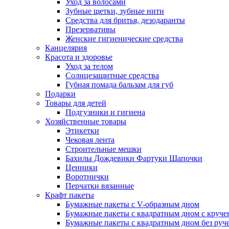
Уход за волосами
Зубные щетки, зубные нити
Средства для бритья, дезодаранты
Презервативы
Женские гигиенические средства
Канцелярия
Красота и здоровье
Уход за телом
Солнцезащитные средства
Губная помада бальзам для губ
Подарки
Товары для детей
Подгузники и гигиена
Хозяйственные товары
Этикетки
Чековая лента
Строительные мешки
Бахилы Дождевики Фартуки Шапочки
Ценники
Воротнички
Перчатки вязанные
Крафт пакеты
Бумажные пакеты с V-образным дном
Бумажные пакеты с квадратным дном с круч
Бумажные пакеты с квадратным дном без руч