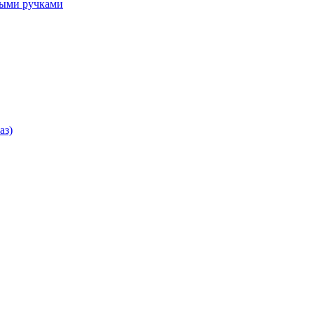
ными ручками
аз)