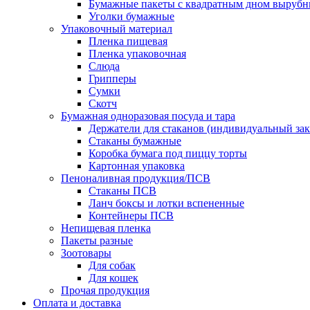
Бумажные пакеты с квадратным дном выруб
Уголки бумажные
Упаковочный материал
Пленка пищевая
Пленка упаковочная
Слюда
Грипперы
Сумки
Скотч
Бумажная одноразовая посуда и тара
Держатели для стаканов (индивидуальный зак
Стаканы бумажные
Коробка бумага под пиццу торты
Картонная упаковка
Пеноналивная продукция/ПСВ
Стаканы ПСВ
Ланч боксы и лотки вспененные
Контейнеры ПСВ
Непищевая пленка
Пакеты разные
Зоотовары
Для собак
Для кошек
Прочая продукция
Оплата и доставка