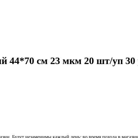
й 44*70 см 23 мкм 20 шт/уп 30
ни. Будут незаменимы каждый день: во время похода в магазин 