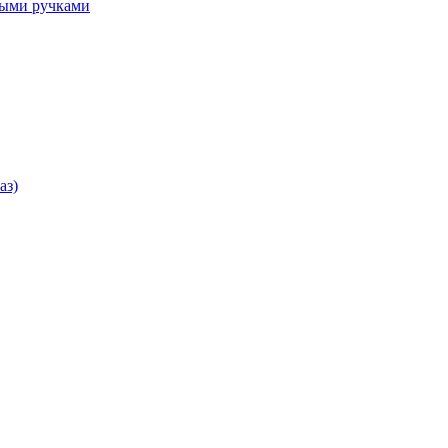
ными ручками
аз)