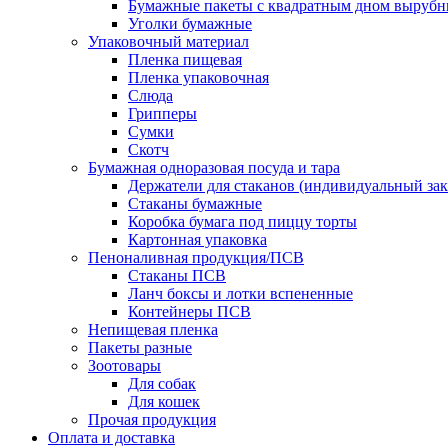
Бумажные пакеты с квадратным дном выруб
Уголки бумажные
Упаковочный материал
Пленка пищевая
Пленка упаковочная
Слюда
Грипперы
Сумки
Скотч
Бумажная одноразовая посуда и тара
Держатели для стаканов (индивидуальный зак
Стаканы бумажные
Коробка бумага под пиццу торты
Картонная упаковка
Пеноналивная продукция/ПСВ
Стаканы ПСВ
Ланч боксы и лотки вспененные
Контейнеры ПСВ
Непищевая пленка
Пакеты разные
Зоотовары
Для собак
Для кошек
Прочая продукция
Оплата и доставка