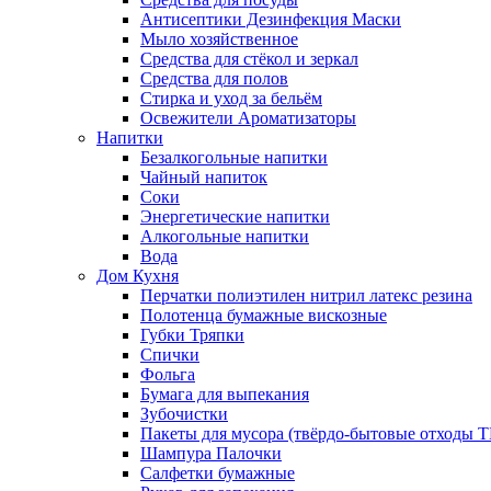
Антисептики Дезинфекция Маски
Мыло хозяйственное
Средства для стёкол и зеркал
Средства для полов
Стирка и уход за бельём
Освежители Ароматизаторы
Напитки
Безалкогольные напитки
Чайный напиток
Соки
Энергетические напитки
Алкогольные напитки
Вода
Дом Кухня
Перчатки полиэтилен нитрил латекс резина
Полотенца бумажные вискозные
Губки Тряпки
Спички
Фольга
Бумага для выпекания
Зубочистки
Пакеты для мусора (твёрдо-бытовые отходы 
Шампура Палочки
Салфетки бумажные