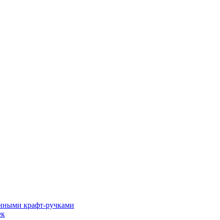
енными крафт-ручками
ек