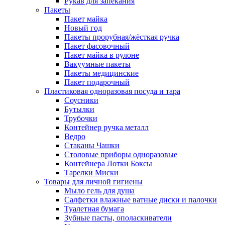
Рукав для запекания
Пакеты
Пакет майка
Новый год
Пакеты прорубная/жёсткая ручка
Пакет фасовочный
Пакет майка в рулоне
Вакуумные пакеты
Пакеты медицинские
Пакет подарочный
Пластиковая одноразовая посуда и тара
Соусники
Бутылки
Трубочки
Контейнер ручка металл
Ведро
Стаканы Чашки
Столовые приборы одноразовые
Контейнера Лотки Боксы
Тарелки Миски
Товары для личной гигиены
Мыло гель для душа
Салфетки влажные ватные диски и палочки
Туалетная бумага
Зубные пасты, ополаскиватели