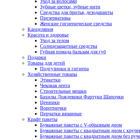
Уход за волосами
Зубные щетки, зубные нити
Средства для бритья, дезодаранты
Презервативы
Женские гигиенические средства
Канцелярия
Красота и здоровье
Уход за телом
Солнцезащитные средства
Губная помада бальзам для губ
Подарки
Товары для детей
Подгузники и гигиена
Хозяйственные товары
Этикетки
Чековая лента
Строительные мешки
Бахилы Дождевики Фартуки Шапочки
Ценники
Воротнички
Перчатки вязанные
Крафт пакеты
Бумажные пакеты с V-образным дном
Бумажные пакеты с квадратным дном с круч
Бумажные пакеты с квадратным дном без руч