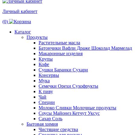
Личный кабинет
(0)
Каталог
Продукты
Растительные масла
Батончики Вафли Драже Шоколад Мармелад
Макаронные изделия
Крупы
Кофе
Сушки Баранки Сухари
Консервы
Мука
Семечки Орехи Сухофрукты
К пиву
Чай
Специи
Молоко Сливки Молочные продукты
Соусы Майонез Кетчут Уксус
Сахар Соль
Бытовая химия
Чистящие средства
Средства для посуды