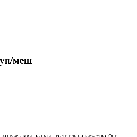
 уп/меш
за продуктами, по пути в гости или на торжество. Они