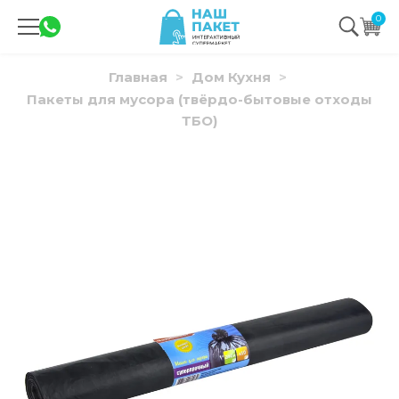
0
Главная
Дом Кухня
Пакеты для мусора (твёрдо-бытовые отходы
ТБО)