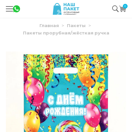
0
Главная
Пакеты
Пакеты прорубная/жёсткая ручка