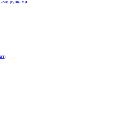
ными ручками
аз)