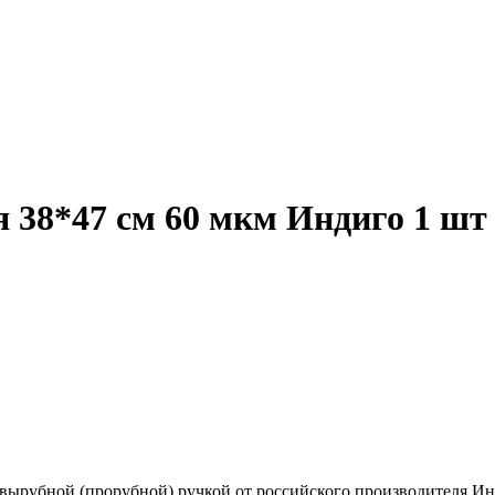
 38*47 см 60 мкм Индиго 1 шт
ырубной (прорубной) ручкой от российского производителя Инте