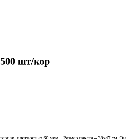
 500 шт/кор
рпак, плотностью 60 мкм. . Размер пакета – 38х47 см. Он