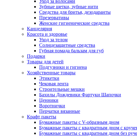
Уход за волосами
Зубные щетки, зубные нити
Средства для бритья, дезодаранты
Презервативы
Женские гигиенические средства
Канцелярия
Красота и здоровье
Уход за телом
Солнцезащитные средства
Губная помада бальзам для губ
Подарки
Товары для детей
Подгузники и гигиена
Хозяйственные товары
Этикетки
Чековая лента
Строительные мешки
Бахилы Дождевики Фартуки Шапочки
Ценники
Воротнички
Перчатки вязанные
Крафт пакеты
Бумажные пакеты с V-образным дном
Бумажные пакеты с квадратным дном с круч
Бумажные пакеты с квадратным дном без руч