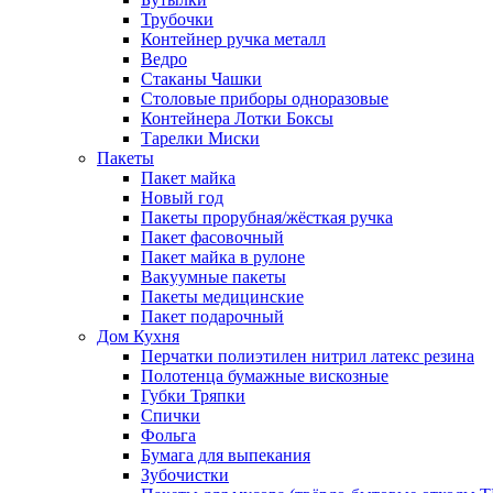
Трубочки
Контейнер ручка металл
Ведро
Стаканы Чашки
Столовые приборы одноразовые
Контейнера Лотки Боксы
Тарелки Миски
Пакеты
Пакет майка
Новый год
Пакеты прорубная/жёсткая ручка
Пакет фасовочный
Пакет майка в рулоне
Вакуумные пакеты
Пакеты медицинские
Пакет подарочный
Дом Кухня
Перчатки полиэтилен нитрил латекс резина
Полотенца бумажные вискозные
Губки Тряпки
Спички
Фольга
Бумага для выпекания
Зубочистки