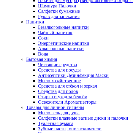
Пакеты для мусора (твёрдо-бытовые отходы 
Шампура Палочки
Салфетки бумажные
Рукав для запекания
Напитки
Безалкогольные напитки
Чайный напиток
Соки
Энергетические напитки
Алкогольные напитки
Вода
Бытовая химия
Чистящие средства
Средства для посуды
Антисептики Дезинфекция Маски
Мыло хозяйственное
Средства для стёкол и зеркал
Средства для полов
Стирка и уход за бельём
Освежители Ароматизаторы
Товары для личной гигиены
Мыло гель для душа
Салфетки влажные ватные диски и палочки
Туалетная бумага
Зубные пасты, ополаскиватели