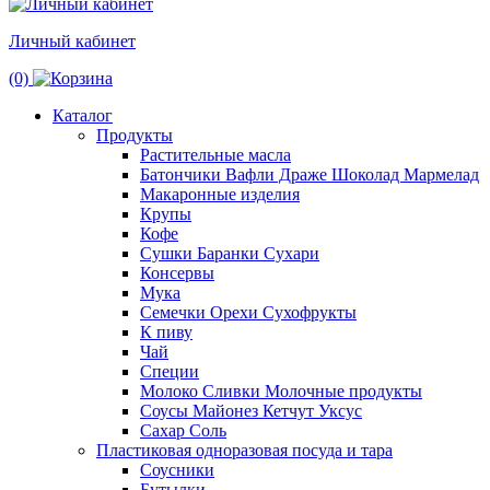
Личный кабинет
(0)
Каталог
Продукты
Растительные масла
Батончики Вафли Драже Шоколад Мармелад
Макаронные изделия
Крупы
Кофе
Сушки Баранки Сухари
Консервы
Мука
Семечки Орехи Сухофрукты
К пиву
Чай
Специи
Молоко Сливки Молочные продукты
Соусы Майонез Кетчут Уксус
Сахар Соль
Пластиковая одноразовая посуда и тара
Соусники
Бутылки