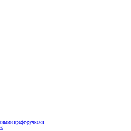
енными крафт-ручками
ек