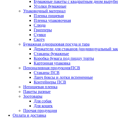
Бумажные пакеты с квадратным дном выруб
Уголки бумажные
Упаковочный материал
Пленка пищевая
Пленка упаковочная
Слюда
Грипперы
Сумки
Скотч
Бумажная одноразовая посуда и тара
Держатели для стаканов (индивидуальный зак
Стаканы бумажные
Коробка бумага под пиццу торты
Картонная упаковка
Пеноналивная продукция/ПСВ
Стаканы ПСВ
Ланч боксы и лотки вспененные
Контейнеры ПСВ
Непищевая пленка
Пакеты разные
Зоотовары
Для собак
Для кошек
Прочая продукция
Оплата и доставка