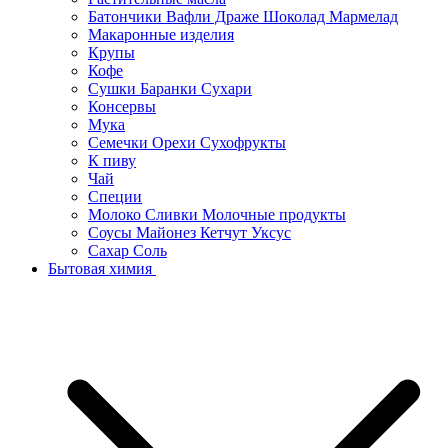
Батончики Вафли Драже Шоколад Мармелад
Макаронные изделия
Крупы
Кофе
Сушки Баранки Сухари
Консервы
Мука
Семечки Орехи Сухофрукты
К пиву
Чай
Специи
Молоко Сливки Молочные продукты
Соусы Майонез Кетчут Уксус
Сахар Соль
Бытовая химия