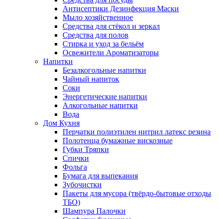
Антисептики Дезинфекция Маски
Мыло хозяйственное
Средства для стёкол и зеркал
Средства для полов
Стирка и уход за бельём
Освежители Ароматизаторы
Напитки
Безалкогольные напитки
Чайный напиток
Соки
Энергетические напитки
Алкогольные напитки
Вода
Дом Кухня
Перчатки полиэтилен нитрил латекс резина
Полотенца бумажные вискозные
Губки Тряпки
Спички
Фольга
Бумага для выпекания
Зубочистки
Пакеты для мусора (твёрдо-бытовые отходы
ТБО)
Шампура Палочки