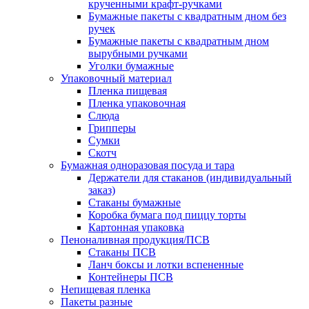
крученными крафт-ручками
Бумажные пакеты с квадратным дном без
ручек
Бумажные пакеты с квадратным дном
вырубными ручками
Уголки бумажные
Упаковочный материал
Пленка пищевая
Пленка упаковочная
Слюда
Грипперы
Сумки
Скотч
Бумажная одноразовая посуда и тара
Держатели для стаканов (индивидуальный
заказ)
Стаканы бумажные
Коробка бумага под пиццу торты
Картонная упаковка
Пеноналивная продукция/ПСВ
Стаканы ПСВ
Ланч боксы и лотки вспененные
Контейнеры ПСВ
Непищевая пленка
Пакеты разные