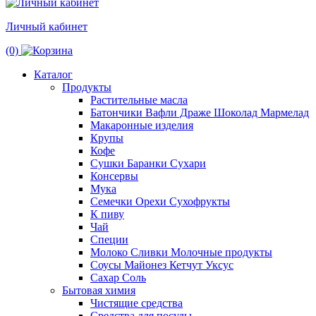
Личный кабинет
(0)
Каталог
Продукты
Растительные масла
Батончики Вафли Драже Шоколад Мармелад
Макаронные изделия
Крупы
Кофе
Сушки Баранки Сухари
Консервы
Мука
Семечки Орехи Сухофрукты
К пиву
Чай
Специи
Молоко Сливки Молочные продукты
Соусы Майонез Кетчут Уксус
Сахар Соль
Бытовая химия
Чистящие средства
Средства для посуды