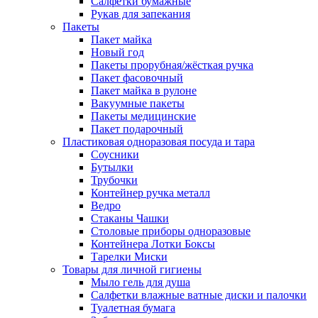
Салфетки бумажные
Рукав для запекания
Пакеты
Пакет майка
Новый год
Пакеты прорубная/жёсткая ручка
Пакет фасовочный
Пакет майка в рулоне
Вакуумные пакеты
Пакеты медицинские
Пакет подарочный
Пластиковая одноразовая посуда и тара
Соусники
Бутылки
Трубочки
Контейнер ручка металл
Ведро
Стаканы Чашки
Столовые приборы одноразовые
Контейнера Лотки Боксы
Тарелки Миски
Товары для личной гигиены
Мыло гель для душа
Салфетки влажные ватные диски и палочки
Туалетная бумага