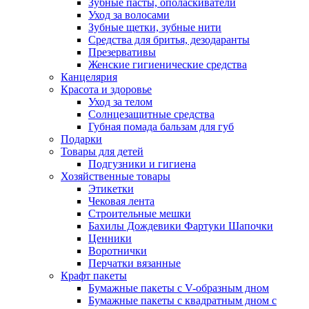
Зубные пасты, ополаскиватели
Уход за волосами
Зубные щетки, зубные нити
Средства для бритья, дезодаранты
Презервативы
Женские гигиенические средства
Канцелярия
Красота и здоровье
Уход за телом
Солнцезащитные средства
Губная помада бальзам для губ
Подарки
Товары для детей
Подгузники и гигиена
Хозяйственные товары
Этикетки
Чековая лента
Строительные мешки
Бахилы Дождевики Фартуки Шапочки
Ценники
Воротнички
Перчатки вязанные
Крафт пакеты
Бумажные пакеты с V-образным дном
Бумажные пакеты с квадратным дном с