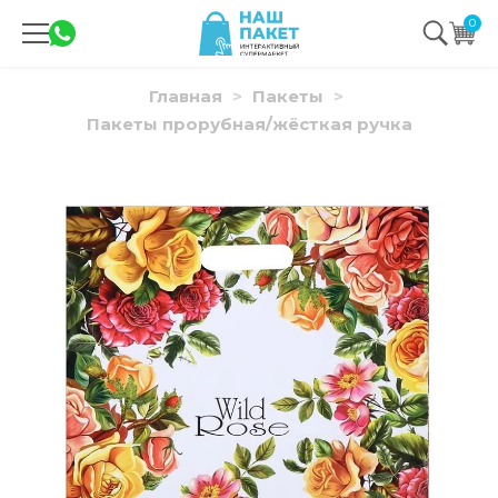
0
Главная
Пакеты
Пакеты прорубная/жёсткая ручка