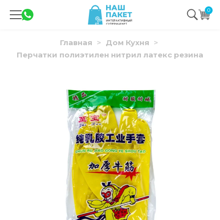
0
Главная
Дом Кухня
Перчатки полиэтилен нитрил латекс резина