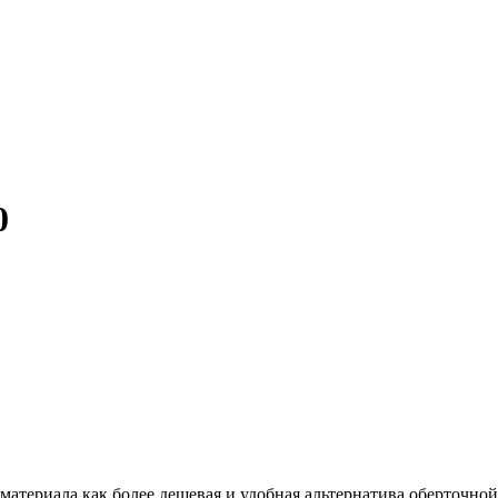
0
материала как более дешевая и удобная альтернатива оберточной