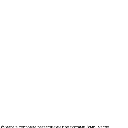
 бумаге в торговле развесными продуктами (сыр, масло,