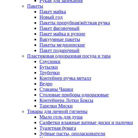
Рукав для запекания
Пакеты
Пакет майка
Новый год
Пакеты прорубная/жёсткая ручка
Пакет фасовочный
Пакет майка в рулоне
Вакуумные пакеты
Пакеты медицинские
Пакет подарочный
Пластиковая одноразовая посуда и тара
Соусники
Бутылки
Трубочки
Контейнер ручка металл
Ведро
Стаканы Чашки
Столовые приборы одноразовые
Контейнера Лотки Боксы
Тарелки Миски
Товары для личной гигиены
Мыло гель для душа
Салфетки влажные ватные диски и палочки
Туалетная бумага
Зубные пасты, ополаскиватели