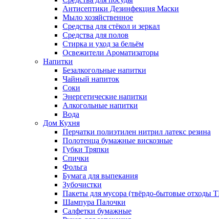
Антисептики Дезинфекция Маски
Мыло хозяйственное
Средства для стёкол и зеркал
Средства для полов
Стирка и уход за бельём
Освежители Ароматизаторы
Напитки
Безалкогольные напитки
Чайный напиток
Соки
Энергетические напитки
Алкогольные напитки
Вода
Дом Кухня
Перчатки полиэтилен нитрил латекс резина
Полотенца бумажные вискозные
Губки Тряпки
Спички
Фольга
Бумага для выпекания
Зубочистки
Пакеты для мусора (твёрдо-бытовые отходы 
Шампура Палочки
Салфетки бумажные