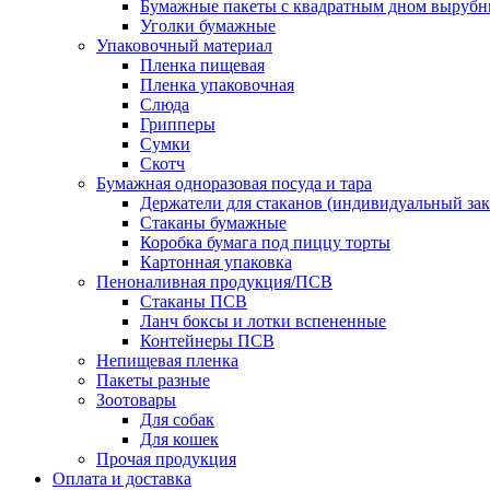
Бумажные пакеты с квадратным дном выруб
Уголки бумажные
Упаковочный материал
Пленка пищевая
Пленка упаковочная
Слюда
Грипперы
Сумки
Скотч
Бумажная одноразовая посуда и тара
Держатели для стаканов (индивидуальный зак
Стаканы бумажные
Коробка бумага под пиццу торты
Картонная упаковка
Пеноналивная продукция/ПСВ
Стаканы ПСВ
Ланч боксы и лотки вспененные
Контейнеры ПСВ
Непищевая пленка
Пакеты разные
Зоотовары
Для собак
Для кошек
Прочая продукция
Оплата и доставка