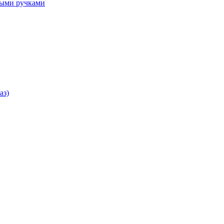
ными ручками
аз)