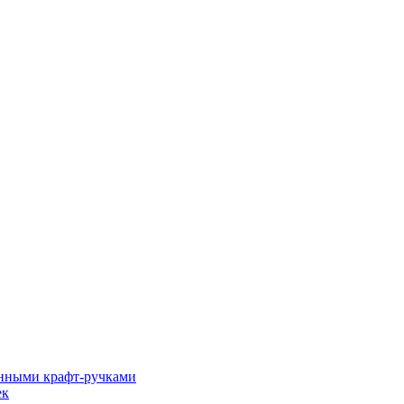
енными крафт-ручками
ек