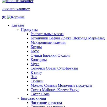
Личный кабинет
(0)
Каталог
Продукты
Растительные масла
Батончики Вафли Драже Шоколад Мармелад
Макаронные изделия
Крупы
Кофе
Сушки Баранки Сухари
Консервы
Мука
Семечки Орехи Сухофрукты
К пиву
Чай
Специи
Молоко Сливки Молочные продукты
Соусы Майонез Кетчут Уксус
Сахар Соль
Бытовая химия
Чистящие средства
Средства для посуды