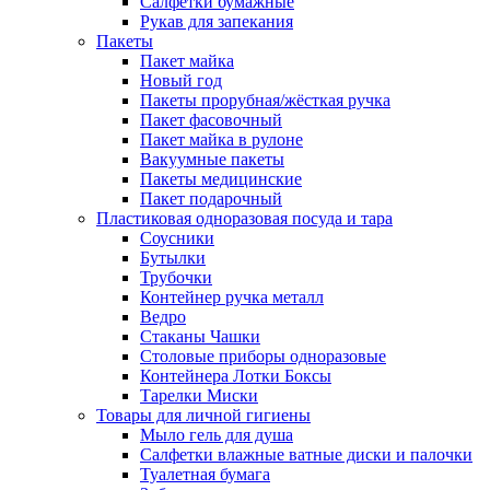
Салфетки бумажные
Рукав для запекания
Пакеты
Пакет майка
Новый год
Пакеты прорубная/жёсткая ручка
Пакет фасовочный
Пакет майка в рулоне
Вакуумные пакеты
Пакеты медицинские
Пакет подарочный
Пластиковая одноразовая посуда и тара
Соусники
Бутылки
Трубочки
Контейнер ручка металл
Ведро
Стаканы Чашки
Столовые приборы одноразовые
Контейнера Лотки Боксы
Тарелки Миски
Товары для личной гигиены
Мыло гель для душа
Салфетки влажные ватные диски и палочки
Туалетная бумага