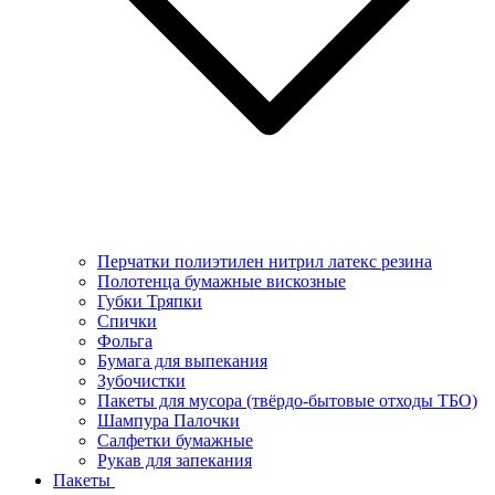
Перчатки полиэтилен нитрил латекс резина
Полотенца бумажные вискозные
Губки Тряпки
Спички
Фольга
Бумага для выпекания
Зубочистки
Пакеты для мусора (твёрдо-бытовые отходы ТБО)
Шампура Палочки
Салфетки бумажные
Рукав для запекания
Пакеты