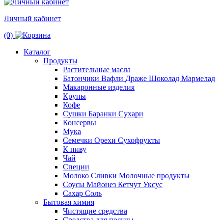
Личный кабинет
(0)
Каталог
Продукты
Растительные масла
Батончики Вафли Драже Шоколад Мармелад
Макаронные изделия
Крупы
Кофе
Сушки Баранки Сухари
Консервы
Мука
Семечки Орехи Сухофрукты
К пиву
Чай
Специи
Молоко Сливки Молочные продукты
Соусы Майонез Кетчут Уксус
Сахар Соль
Бытовая химия
Чистящие средства
Средства для посуды