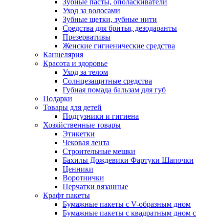
Зубные пасты, ополаскиватели
Уход за волосами
Зубные щетки, зубные нити
Средства для бритья, дезодаранты
Презервативы
Женские гигиенические средства
Канцелярия
Красота и здоровье
Уход за телом
Солнцезащитные средства
Губная помада бальзам для губ
Подарки
Товары для детей
Подгузники и гигиена
Хозяйственные товары
Этикетки
Чековая лента
Строительные мешки
Бахилы Дождевики Фартуки Шапочки
Ценники
Воротнички
Перчатки вязанные
Крафт пакеты
Бумажные пакеты с V-образным дном
Бумажные пакеты с квадратным дном с