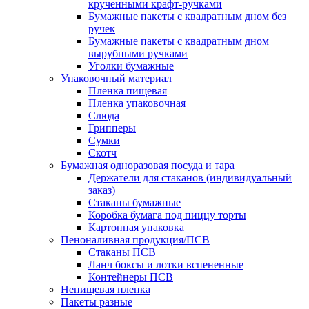
крученными крафт-ручками
Бумажные пакеты с квадратным дном без
ручек
Бумажные пакеты с квадратным дном
вырубными ручками
Уголки бумажные
Упаковочный материал
Пленка пищевая
Пленка упаковочная
Слюда
Грипперы
Сумки
Скотч
Бумажная одноразовая посуда и тара
Держатели для стаканов (индивидуальный
заказ)
Стаканы бумажные
Коробка бумага под пиццу торты
Картонная упаковка
Пеноналивная продукция/ПСВ
Стаканы ПСВ
Ланч боксы и лотки вспененные
Контейнеры ПСВ
Непищевая пленка
Пакеты разные