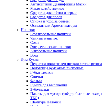
Антисептики Дезинфекция Маски
Мыло хозяйственное
Средства для стёкол и зеркал
Средства для полов
Стирка и уход за бельём
Освежители Ароматизаторы
Напитки
Безалкогольные напитки
Чайный напиток
Соки
Энергетические напитки
Алкогольные напитки
Вода
Дом Кухня
Перчатки полиэтилен нитрил латекс резина
Полотенца бумажные вискозные
Губки Тряпки
Спички
Фольга
Бумага для выпекания
Зубочистки
Пакеты для мусора (твёрдо-бытовые отходы
ТБО)
Шампура Палочки