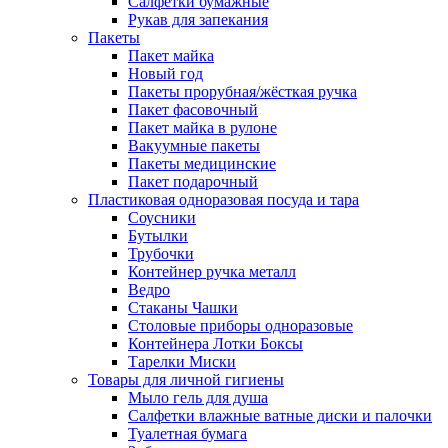
Салфетки бумажные
Рукав для запекания
Пакеты
Пакет майка
Новый год
Пакеты прорубная/жёсткая ручка
Пакет фасовочный
Пакет майка в рулоне
Вакуумные пакеты
Пакеты медицинские
Пакет подарочный
Пластиковая одноразовая посуда и тара
Соусники
Бутылки
Трубочки
Контейнер ручка металл
Ведро
Стаканы Чашки
Столовые приборы одноразовые
Контейнера Лотки Боксы
Тарелки Миски
Товары для личной гигиены
Мыло гель для душа
Салфетки влажные ватные диски и палочки
Туалетная бумага