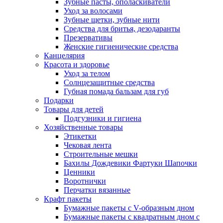
Зубные пасты, ополаскиватели
Уход за волосами
Зубные щетки, зубные нити
Средства для бритья, дезодаранты
Презервативы
Женские гигиенические средства
Канцелярия
Красота и здоровье
Уход за телом
Солнцезащитные средства
Губная помада бальзам для губ
Подарки
Товары для детей
Подгузники и гигиена
Хозяйственные товары
Этикетки
Чековая лента
Строительные мешки
Бахилы Дождевики Фартуки Шапочки
Ценники
Воротнички
Перчатки вязанные
Крафт пакеты
Бумажные пакеты с V-образным дном
Бумажные пакеты с квадратным дном с