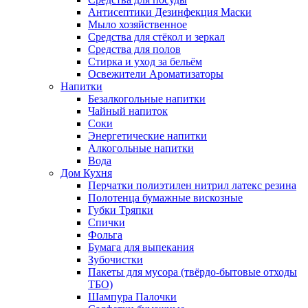
Антисептики Дезинфекция Маски
Мыло хозяйственное
Средства для стёкол и зеркал
Средства для полов
Стирка и уход за бельём
Освежители Ароматизаторы
Напитки
Безалкогольные напитки
Чайный напиток
Соки
Энергетические напитки
Алкогольные напитки
Вода
Дом Кухня
Перчатки полиэтилен нитрил латекс резина
Полотенца бумажные вискозные
Губки Тряпки
Спички
Фольга
Бумага для выпекания
Зубочистки
Пакеты для мусора (твёрдо-бытовые отходы
ТБО)
Шампура Палочки