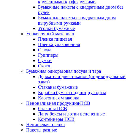
крученными крафт-ручками
Бумажные пакеты с квадратным дном без
ручек
Бумажные пакеты с квадратным дном
вырубными ручками
Уголки бумажные
Упаковочный материал
Пленка пищевая
Пленка упаковочная
Слюда
Грипперы
Сумки
Скотч
Бумажная одноразовая посуда и тара
Держатели для стаканов (индивидуальный
заказ)
Стаканы бумажные
Коробка бумага под пиццу торты
Картонная упаковка
Пеноналивная продукция/ПСВ
Стаканы ПСВ
Ланч боксы и лотки вспененные
Контейнеры ПСВ
Непищевая пленка
Пакеты разные