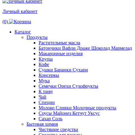
Личный кабинет
(0)
Каталог
Продукты
Растительные масла
Батончики Вафли Драже Шоколад Мармелад
Макаронные изделия
Крупы
Кофе
Сушки Баранки Сухари
Консервы
Мука
Семечки Орехи Сухофрукты
К пиву
Чай
Специи
Молоко Сливки Молочные продукты
Соусы Майонез Кетчут Уксус
Сахар Соль
Бытовая химия
Чистящие средства
Средства для посуды