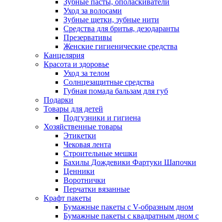
Зубные пасты, ополаскиватели
Уход за волосами
Зубные щетки, зубные нити
Средства для бритья, дезодаранты
Презервативы
Женские гигиенические средства
Канцелярия
Красота и здоровье
Уход за телом
Солнцезащитные средства
Губная помада бальзам для губ
Подарки
Товары для детей
Подгузники и гигиена
Хозяйственные товары
Этикетки
Чековая лента
Строительные мешки
Бахилы Дождевики Фартуки Шапочки
Ценники
Воротнички
Перчатки вязанные
Крафт пакеты
Бумажные пакеты с V-образным дном
Бумажные пакеты с квадратным дном с