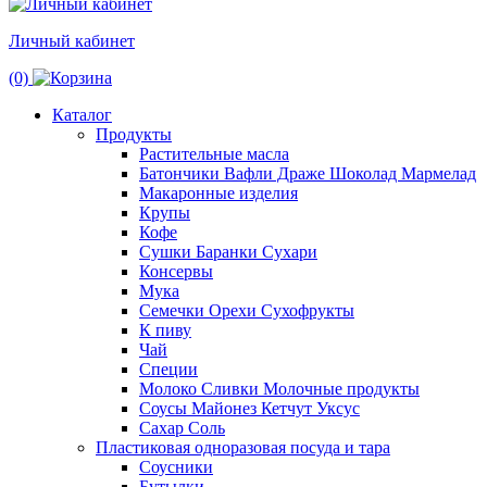
Личный кабинет
(0)
Каталог
Продукты
Растительные масла
Батончики Вафли Драже Шоколад Мармелад
Макаронные изделия
Крупы
Кофе
Сушки Баранки Сухари
Консервы
Мука
Семечки Орехи Сухофрукты
К пиву
Чай
Специи
Молоко Сливки Молочные продукты
Соусы Майонез Кетчут Уксус
Сахар Соль
Пластиковая одноразовая посуда и тара
Соусники
Бутылки