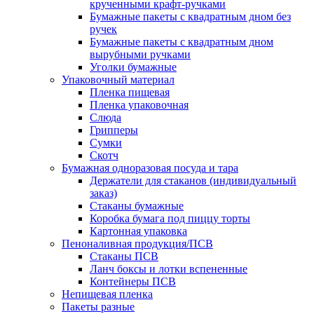
крученными крафт-ручками
Бумажные пакеты с квадратным дном без
ручек
Бумажные пакеты с квадратным дном
вырубными ручками
Уголки бумажные
Упаковочный материал
Пленка пищевая
Пленка упаковочная
Слюда
Грипперы
Сумки
Скотч
Бумажная одноразовая посуда и тара
Держатели для стаканов (индивидуальный
заказ)
Стаканы бумажные
Коробка бумага под пиццу торты
Картонная упаковка
Пеноналивная продукция/ПСВ
Стаканы ПСВ
Ланч боксы и лотки вспененные
Контейнеры ПСВ
Непищевая пленка
Пакеты разные