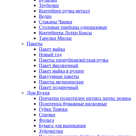
Трубочки
Контейнер ручка металл
Ведро
Стаканы Чашки
Столовые приборы одноразовые
Контейнера Лотки Боксы
Тарелки Миски
Пакеты
Пакет майка
Новый год
Пакеты прорубная/жёсткая ручка
Пакет фасовочный
Пакет майка в рулоне
Вакуумные пакеты
Пакеты медицинские
Пакет подарочный
Дом Кухня
Перчатки полиэтилен нитрил латекс резина
Полотенца бумажные вискозные
Губки Тряпки
Спички
Фольга
Бумага для выпекания
Зубочистки