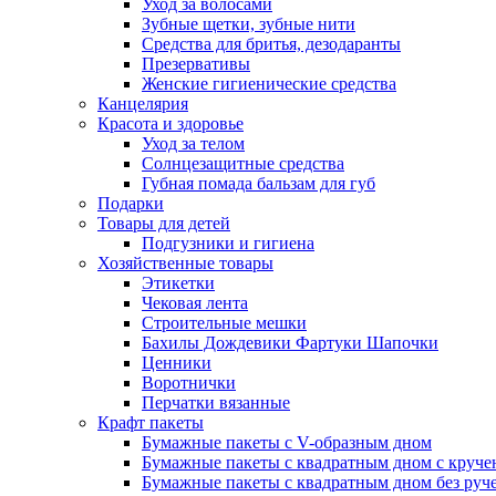
Уход за волосами
Зубные щетки, зубные нити
Средства для бритья, дезодаранты
Презервативы
Женские гигиенические средства
Канцелярия
Красота и здоровье
Уход за телом
Солнцезащитные средства
Губная помада бальзам для губ
Подарки
Товары для детей
Подгузники и гигиена
Хозяйственные товары
Этикетки
Чековая лента
Строительные мешки
Бахилы Дождевики Фартуки Шапочки
Ценники
Воротнички
Перчатки вязанные
Крафт пакеты
Бумажные пакеты с V-образным дном
Бумажные пакеты с квадратным дном с круч
Бумажные пакеты с квадратным дном без руч