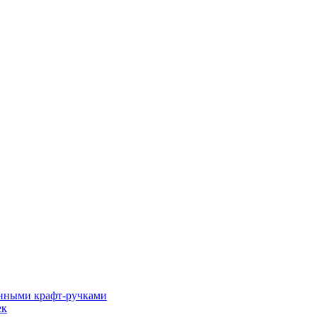
енными крафт-ручками
ек