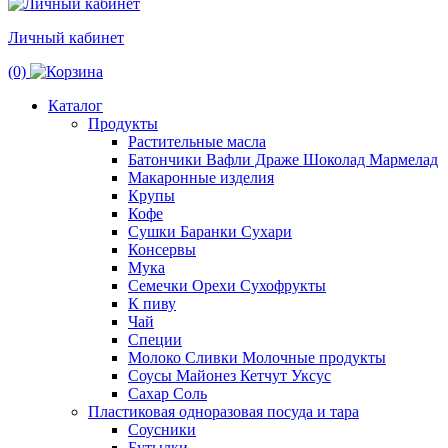
Личный кабинет
(0)
Каталог
Продукты
Растительные масла
Батончики Вафли Драже Шоколад Мармелад
Макаронные изделия
Крупы
Кофе
Сушки Баранки Сухари
Консервы
Мука
Семечки Орехи Сухофрукты
К пиву
Чай
Специи
Молоко Сливки Молочные продукты
Соусы Майонез Кетчут Уксус
Сахар Соль
Пластиковая одноразовая посуда и тара
Соусники
Бутылки