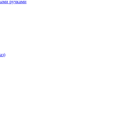
ными ручками
аз)