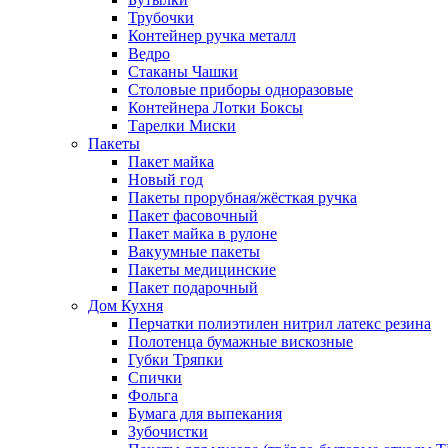
Трубочки
Контейнер ручка металл
Ведро
Стаканы Чашки
Столовые приборы одноразовые
Контейнера Лотки Боксы
Тарелки Миски
Пакеты
Пакет майка
Новый год
Пакеты прорубная/жёсткая ручка
Пакет фасовочный
Пакет майка в рулоне
Вакуумные пакеты
Пакеты медицинские
Пакет подарочный
Дом Кухня
Перчатки полиэтилен нитрил латекс резина
Полотенца бумажные вискозные
Губки Тряпки
Спички
Фольга
Бумага для выпекания
Зубочистки