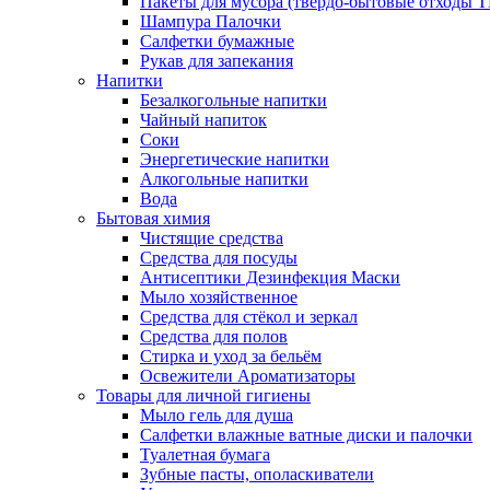
Пакеты для мусора (твёрдо-бытовые отходы 
Шампура Палочки
Салфетки бумажные
Рукав для запекания
Напитки
Безалкогольные напитки
Чайный напиток
Соки
Энергетические напитки
Алкогольные напитки
Вода
Бытовая химия
Чистящие средства
Средства для посуды
Антисептики Дезинфекция Маски
Мыло хозяйственное
Средства для стёкол и зеркал
Средства для полов
Стирка и уход за бельём
Освежители Ароматизаторы
Товары для личной гигиены
Мыло гель для душа
Салфетки влажные ватные диски и палочки
Туалетная бумага
Зубные пасты, ополаскиватели