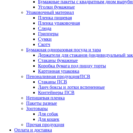
Бумажные пакеты с квадратным дном выруб
Уголки бумажные
Упаковочный материал
Пленка пищевая
Пленка упаковочная
Слюда
Грипперы
Сумки
Скотч
Бумажная одноразовая посуда и тара
Держатели для стаканов (индивидуальный зак
Стаканы бумажные
Коробка бумага под пиццу торты
Картонная упаковка
Пеноналивная продукция/ПСВ
Стаканы ПСВ
Ланч боксы и лотки вспененные
Контейнеры ПСВ
Непищевая пленка
Пакеты разные
Зоотовары
Для собак
Для кошек
Прочая продукция
Оплата и доставка