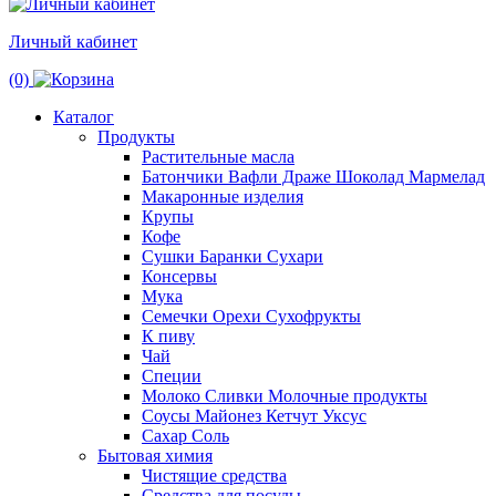
Личный кабинет
(0)
Каталог
Продукты
Растительные масла
Батончики Вафли Драже Шоколад Мармелад
Макаронные изделия
Крупы
Кофе
Сушки Баранки Сухари
Консервы
Мука
Семечки Орехи Сухофрукты
К пиву
Чай
Специи
Молоко Сливки Молочные продукты
Соусы Майонез Кетчут Уксус
Сахар Соль
Бытовая химия
Чистящие средства
Средства для посуды