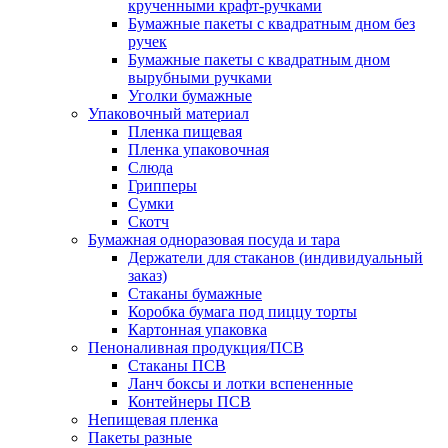
крученными крафт-ручками
Бумажные пакеты с квадратным дном без
ручек
Бумажные пакеты с квадратным дном
вырубными ручками
Уголки бумажные
Упаковочный материал
Пленка пищевая
Пленка упаковочная
Слюда
Грипперы
Сумки
Скотч
Бумажная одноразовая посуда и тара
Держатели для стаканов (индивидуальный
заказ)
Стаканы бумажные
Коробка бумага под пиццу торты
Картонная упаковка
Пеноналивная продукция/ПСВ
Стаканы ПСВ
Ланч боксы и лотки вспененные
Контейнеры ПСВ
Непищевая пленка
Пакеты разные