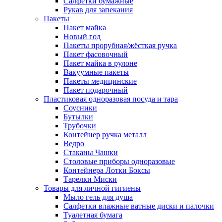
Салфетки бумажные
Рукав для запекания
Пакеты
Пакет майка
Новый год
Пакеты прорубная/жёсткая ручка
Пакет фасовочный
Пакет майка в рулоне
Вакуумные пакеты
Пакеты медицинские
Пакет подарочный
Пластиковая одноразовая посуда и тара
Соусники
Бутылки
Трубочки
Контейнер ручка металл
Ведро
Стаканы Чашки
Столовые приборы одноразовые
Контейнера Лотки Боксы
Тарелки Миски
Товары для личной гигиены
Мыло гель для душа
Салфетки влажные ватные диски и палочки
Туалетная бумага