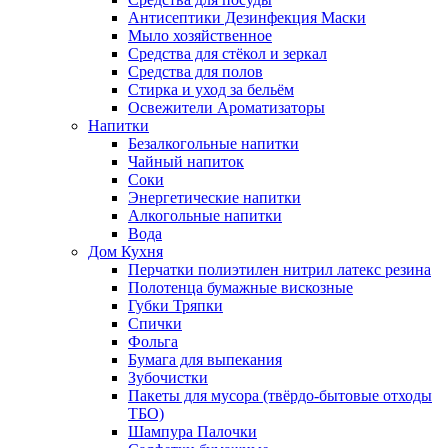
Антисептики Дезинфекция Маски
Мыло хозяйственное
Средства для стёкол и зеркал
Средства для полов
Стирка и уход за бельём
Освежители Ароматизаторы
Напитки
Безалкогольные напитки
Чайный напиток
Соки
Энергетические напитки
Алкогольные напитки
Вода
Дом Кухня
Перчатки полиэтилен нитрил латекс резина
Полотенца бумажные вискозные
Губки Тряпки
Спички
Фольга
Бумага для выпекания
Зубочистки
Пакеты для мусора (твёрдо-бытовые отходы
ТБО)
Шампура Палочки