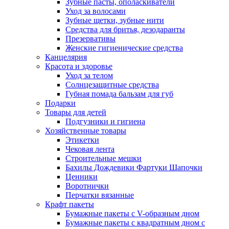
Зубные пасты, ополаскиватели
Уход за волосами
Зубные щетки, зубные нити
Средства для бритья, дезодаранты
Презервативы
Женские гигиенические средства
Канцелярия
Красота и здоровье
Уход за телом
Солнцезащитные средства
Губная помада бальзам для губ
Подарки
Товары для детей
Подгузники и гигиена
Хозяйственные товары
Этикетки
Чековая лента
Строительные мешки
Бахилы Дождевики Фартуки Шапочки
Ценники
Воротнички
Перчатки вязанные
Крафт пакеты
Бумажные пакеты с V-образным дном
Бумажные пакеты с квадратным дном с