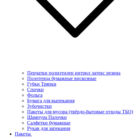
Перчатки полиэтилен нитрил латекс резина
Полотенца бумажные вискозные
Губки Тряпки
Спички
Фольга
Бумага для выпекания
Зубочистки
Пакеты для мусора (твёрдо-бытовые отходы ТБО)
Шампура Палочки
Салфетки бумажные
Рукав для запекания
Пакеты