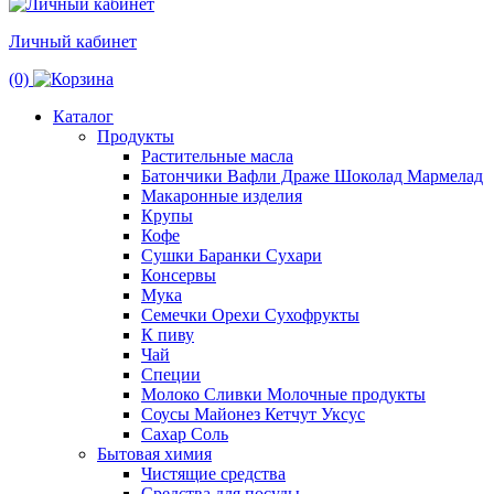
Личный кабинет
(0)
Каталог
Продукты
Растительные масла
Батончики Вафли Драже Шоколад Мармелад
Макаронные изделия
Крупы
Кофе
Сушки Баранки Сухари
Консервы
Мука
Семечки Орехи Сухофрукты
К пиву
Чай
Специи
Молоко Сливки Молочные продукты
Соусы Майонез Кетчут Уксус
Сахар Соль
Бытовая химия
Чистящие средства
Средства для посуды