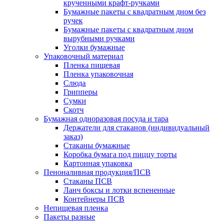
крученными крафт-ручками
Бумажные пакеты с квадратным дном без
ручек
Бумажные пакеты с квадратным дном
вырубными ручками
Уголки бумажные
Упаковочный материал
Пленка пищевая
Пленка упаковочная
Слюда
Грипперы
Сумки
Скотч
Бумажная одноразовая посуда и тара
Держатели для стаканов (индивидуальный
заказ)
Стаканы бумажные
Коробка бумага под пиццу торты
Картонная упаковка
Пеноналивная продукция/ПСВ
Стаканы ПСВ
Ланч боксы и лотки вспененные
Контейнеры ПСВ
Непищевая пленка
Пакеты разные