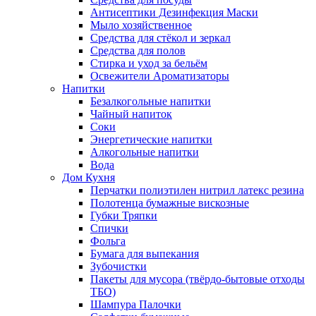
Антисептики Дезинфекция Маски
Мыло хозяйственное
Средства для стёкол и зеркал
Средства для полов
Стирка и уход за бельём
Освежители Ароматизаторы
Напитки
Безалкогольные напитки
Чайный напиток
Соки
Энергетические напитки
Алкогольные напитки
Вода
Дом Кухня
Перчатки полиэтилен нитрил латекс резина
Полотенца бумажные вискозные
Губки Тряпки
Спички
Фольга
Бумага для выпекания
Зубочистки
Пакеты для мусора (твёрдо-бытовые отходы
ТБО)
Шампура Палочки