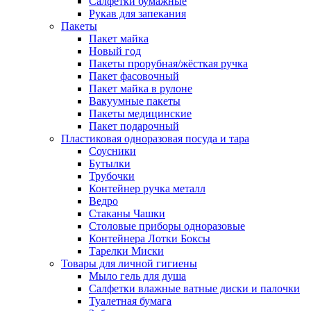
Салфетки бумажные
Рукав для запекания
Пакеты
Пакет майка
Новый год
Пакеты прорубная/жёсткая ручка
Пакет фасовочный
Пакет майка в рулоне
Вакуумные пакеты
Пакеты медицинские
Пакет подарочный
Пластиковая одноразовая посуда и тара
Соусники
Бутылки
Трубочки
Контейнер ручка металл
Ведро
Стаканы Чашки
Столовые приборы одноразовые
Контейнера Лотки Боксы
Тарелки Миски
Товары для личной гигиены
Мыло гель для душа
Салфетки влажные ватные диски и палочки
Туалетная бумага