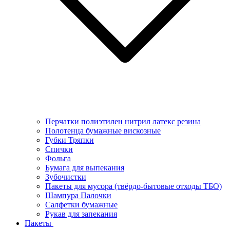
Перчатки полиэтилен нитрил латекс резина
Полотенца бумажные вискозные
Губки Тряпки
Спички
Фольга
Бумага для выпекания
Зубочистки
Пакеты для мусора (твёрдо-бытовые отходы ТБО)
Шампура Палочки
Салфетки бумажные
Рукав для запекания
Пакеты