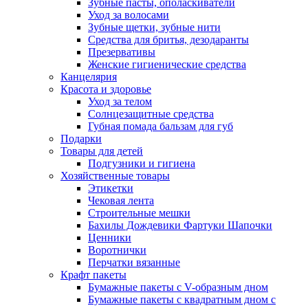
Зубные пасты, ополаскиватели
Уход за волосами
Зубные щетки, зубные нити
Средства для бритья, дезодаранты
Презервативы
Женские гигиенические средства
Канцелярия
Красота и здоровье
Уход за телом
Солнцезащитные средства
Губная помада бальзам для губ
Подарки
Товары для детей
Подгузники и гигиена
Хозяйственные товары
Этикетки
Чековая лента
Строительные мешки
Бахилы Дождевики Фартуки Шапочки
Ценники
Воротнички
Перчатки вязанные
Крафт пакеты
Бумажные пакеты с V-образным дном
Бумажные пакеты с квадратным дном с