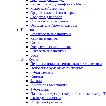
Антисептики Дезинфекция Маски
Мыло хозяйственное
Средства для стёкол и зеркал
Средства для полов
Стирка и уход за бельём
Освежители Ароматизаторы
Напитки
Безалкогольные напитки
Чайный напиток
Соки
Энергетические напитки
Алкогольные напитки
Вода
Дом Кухня
Перчатки полиэтилен нитрил латекс резина
Полотенца бумажные вискозные
Губки Тряпки
Спички
Фольга
Бумага для выпекания
Зубочистки
Пакеты для мусора (твёрдо-бытовые отходы 
Шампура Палочки
Салфетки бумажные