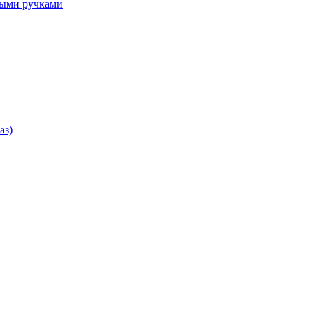
ными ручками
аз)