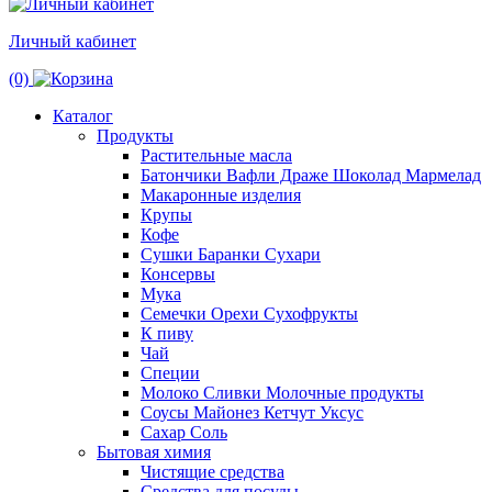
Личный кабинет
(0)
Каталог
Продукты
Растительные масла
Батончики Вафли Драже Шоколад Мармелад
Макаронные изделия
Крупы
Кофе
Сушки Баранки Сухари
Консервы
Мука
Семечки Орехи Сухофрукты
К пиву
Чай
Специи
Молоко Сливки Молочные продукты
Соусы Майонез Кетчут Уксус
Сахар Соль
Бытовая химия
Чистящие средства
Средства для посуды