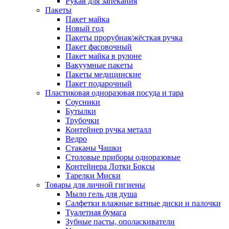
Рукав для запекания
Пакеты
Пакет майка
Новый год
Пакеты прорубная/жёсткая ручка
Пакет фасовочный
Пакет майка в рулоне
Вакуумные пакеты
Пакеты медицинские
Пакет подарочный
Пластиковая одноразовая посуда и тара
Соусники
Бутылки
Трубочки
Контейнер ручка металл
Ведро
Стаканы Чашки
Столовые приборы одноразовые
Контейнера Лотки Боксы
Тарелки Миски
Товары для личной гигиены
Мыло гель для душа
Салфетки влажные ватные диски и палочки
Туалетная бумага
Зубные пасты, ополаскиватели