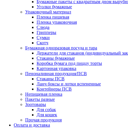
Бумажные пакеты с квадратным дном выруб
Уголки бумажные
Упаковочный материал
Пленка пищевая
Пленка упаковочная
Слюда
Грипперы
Сумки
Скотч
Бумажная одноразовая посуда и тара
Держатели для стаканов (индивидуальный зак
Стаканы бумажные
Коробка бумага под пиццу торты
Картонная упаковка
Пеноналивная продукция/ПСВ
Стаканы ПСВ
Ланч боксы и лотки вспененные
Контейнеры ПСВ
Непищевая пленка
Пакеты разные
Зоотовары
Для собак
Для кошек
Прочая продукция
Оплата и доставка