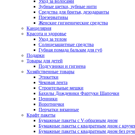
Уход за волосами
Зубные щетки, зубные нити
Средства для бритья, дезодаранты
Презервативы
Женские гигиенические средства
Канцелярия
Красота и здоровье
Уход за телом
Солнцезащитные средства
Губная помада бальзам для губ
Подарки
Товары для детей
Подгузники и гигиена
Хозяйственные товары
Этикетки
Чековая лента
Строительные мешки
Бахилы Дождевики Фартуки Шапочки
Ценники
Воротнички
Перчатки вязанные
Крафт пакеты
Бумажные пакеты с V-образным дном
Бумажные пакеты с квадратным дном с круч
Бумажные пакеты с квадратным дном без руч