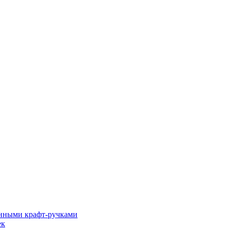
енными крафт-ручками
ек