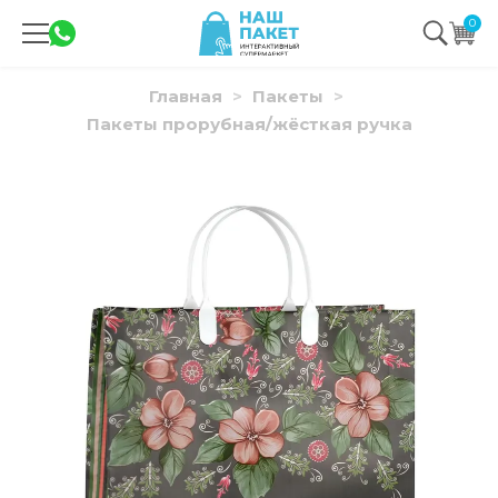
0
Главная
Пакеты
Пакеты прорубная/жёсткая ручка