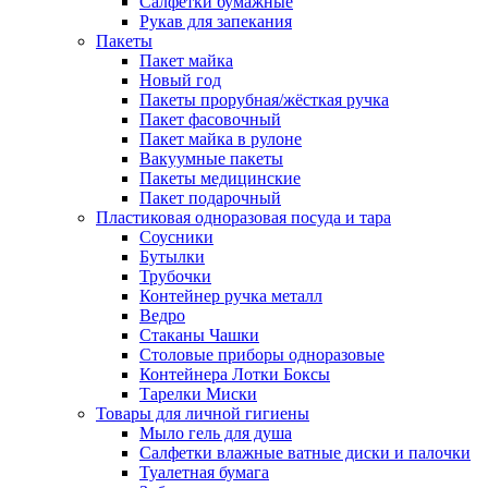
Салфетки бумажные
Рукав для запекания
Пакеты
Пакет майка
Новый год
Пакеты прорубная/жёсткая ручка
Пакет фасовочный
Пакет майка в рулоне
Вакуумные пакеты
Пакеты медицинские
Пакет подарочный
Пластиковая одноразовая посуда и тара
Соусники
Бутылки
Трубочки
Контейнер ручка металл
Ведро
Стаканы Чашки
Столовые приборы одноразовые
Контейнера Лотки Боксы
Тарелки Миски
Товары для личной гигиены
Мыло гель для душа
Салфетки влажные ватные диски и палочки
Туалетная бумага