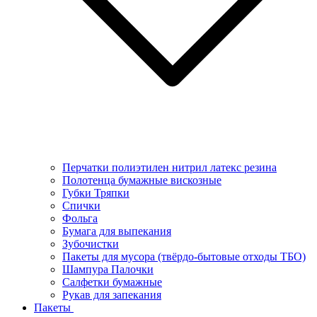
Перчатки полиэтилен нитрил латекс резина
Полотенца бумажные вискозные
Губки Тряпки
Спички
Фольга
Бумага для выпекания
Зубочистки
Пакеты для мусора (твёрдо-бытовые отходы ТБО)
Шампура Палочки
Салфетки бумажные
Рукав для запекания
Пакеты