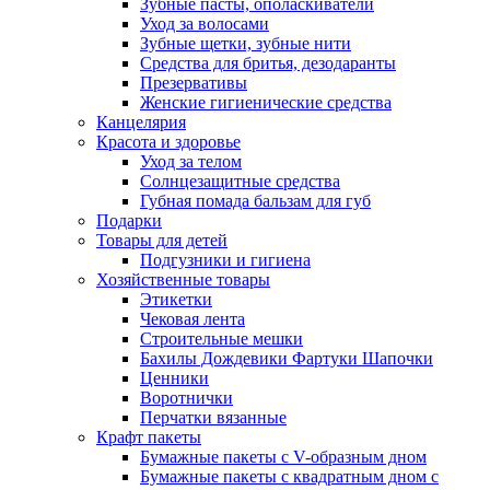
Зубные пасты, ополаскиватели
Уход за волосами
Зубные щетки, зубные нити
Средства для бритья, дезодаранты
Презервативы
Женские гигиенические средства
Канцелярия
Красота и здоровье
Уход за телом
Солнцезащитные средства
Губная помада бальзам для губ
Подарки
Товары для детей
Подгузники и гигиена
Хозяйственные товары
Этикетки
Чековая лента
Строительные мешки
Бахилы Дождевики Фартуки Шапочки
Ценники
Воротнички
Перчатки вязанные
Крафт пакеты
Бумажные пакеты с V-образным дном
Бумажные пакеты с квадратным дном с