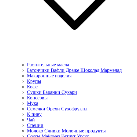
Растительные масла
Батончики Вафли Драже Шоколад Мармелад
Макаронные изделия
Крупы
Кофе
Сушки Баранки Сухари
Консервы
Мука
Семечки Орехи Сухофрукты
К пиву
Чай
Специи
Молоко Сливки Молочные продукты
Соусы Майонез Кетчут Уксус