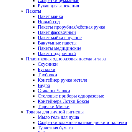
Салфетки бумажные
Рукав для запекания
Пакеты
Пакет майка
Новый год
Пакеты прорубная/жёсткая ручка
Пакет фасовочный
Пакет майка в рулоне
Вакуумные пакеты
Пакеты медицинские
Пакет подарочный
Пластиковая одноразовая посуда и тара
Соусники
Бутылки
Трубочки
Контейнер ручка металл
Ведро
Стаканы Чашки
Столовые приборы одноразовые
Контейнера Лотки Боксы
Тарелки Миски
Товары для личной гигиены
Мыло гель для душа
Салфетки влажные ватные диски и палочки
Туалетная бумага