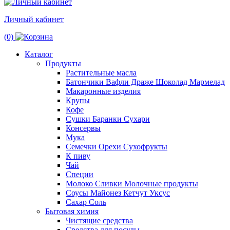
Личный кабинет
(0)
Каталог
Продукты
Растительные масла
Батончики Вафли Драже Шоколад Мармелад
Макаронные изделия
Крупы
Кофе
Сушки Баранки Сухари
Консервы
Мука
Семечки Орехи Сухофрукты
К пиву
Чай
Специи
Молоко Сливки Молочные продукты
Соусы Майонез Кетчут Уксус
Сахар Соль
Бытовая химия
Чистящие средства
Средства для посуды