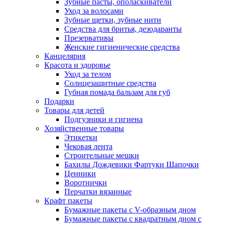
Зубные пасты, ополаскиватели
Уход за волосами
Зубные щетки, зубные нити
Средства для бритья, дезодаранты
Презервативы
Женские гигиенические средства
Канцелярия
Красота и здоровье
Уход за телом
Солнцезащитные средства
Губная помада бальзам для губ
Подарки
Товары для детей
Подгузники и гигиена
Хозяйственные товары
Этикетки
Чековая лента
Строительные мешки
Бахилы Дождевики Фартуки Шапочки
Ценники
Воротнички
Перчатки вязанные
Крафт пакеты
Бумажные пакеты с V-образным дном
Бумажные пакеты с квадратным дном с